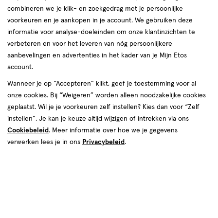
combineren we je klik- en zoekgedrag met je persoonlijke
Jil Sander
voorkeuren en je aankopen in je account. We gebruiken deze
informatie voor analyse-doeleinden om onze klantinzichten te
producten
verbeteren en voor het leveren van nóg persoonlijkere
aanbevelingen en advertenties in het kader van je Mijn Etos
toevoegen
toevoegen
account.
aan
aan
verlanglijst
verlanglijst
Wanneer je op “Accepteren” klikt, geef je toestemming voor al
onze cookies. Bij “Weigeren” worden alleen noodzakelijke cookies
geplaatst. Wil je je voorkeuren zelf instellen? Kies dan voor “Zelf
instellen”. Je kan je keuze altijd wijzigen of intrekken via ons
Cookiebeleid
. Meer informatie over hoe we je gegevens
verwerken lees je in ons
Privacybeleid
.
109.50 voor € 32.99
32
.
van € 52.00 voor € 19.99
19
.
sprijs*:
109
.
50
99
Adviesprijs*:
52
.
00
99
evolen verkoopprijs leverancier
*Aanbevolen verkoopprijs leverancier
200
spray
75
spray
spray
spray
ML
ML
Jil Sander Sun Men Eau De
Jil Sander Sun Eau De Toilette 75
Toilette 200 ML
ML
Toevoegen
Toevoegen
1
1
verhoog aantal met één
,
Bijna uitverkocht!
verhoog aanta
Er zi