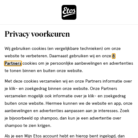
ga
Voor 22:00 uur besteld, maandag in huis
naar
de
Menu
hoofd
Zoeken
Privacy voorkeuren
content
›
›
ga
Interactie
naar
Wij gebruiken cookies (en vergelijkbare technieken) om onze
Je
Beauty
met
de
website te verbeteren. Daarnaast gebruiken wij en onze
8
bent
Jil Sander Beauty
dit
zoekbalk
Partners
cookies om je persoonlijke aanbevelingen en advertenties
ers
Weleda
hier:
veld
ga
te tonen binnen en buiten onze website.
opent
naar
Make-up
Parfum
Gezichtsverzorging
Haar
Sieraden
Gift sets
Met deze cookies verzamelen wij en onze Partners informatie over
een
de
je klik- en zoekgedrag binnen onze website. Onze Partners
volledig
footer
verzamelen mogelijk ook informatie over je klik- en zoekgedrag
venster
buiten onze website. Hiermee kunnen we de website en app, onze
met
aanbevelingen en advertenties aanpassen aan je interesses. Zoek
geavanceerde
je bijvoorbeeld op shampoo, dan kun je een advertentie over
zoekopties
Filteren
(5)
Sorteer
1
shampoo te zien krijgen.
Als je een Mijn Etos account hebt en hierop bent ingelogd, dan