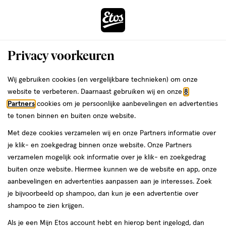
ga
Voor 22:00 uur besteld,
morgen in huis
naar
de
Menu
hoofd
Zoeken
Privacy voorkeuren
content
›
›
ga
Interactie
naar
Wij gebruiken cookies (en vergelijkbare technieken) om onze
Je
Eau de Parfum
Alles van Jil Sander
met
de
website te verbeteren. Daarnaast gebruiken wij en onze
8
bent
Jil Sander No.4 Eau De Parfum 100 ML
dit
zoekbalk
Partners
cookies om je persoonlijke aanbevelingen en advertenties
ers
Weleda
hier:
veld
ga
te tonen binnen en buiten onze website.
100
5
100 ML
spray
5/5
(6)
opent
naar
Met deze cookies verzamelen wij en onze Partners informatie over
ML,
van
een
de
spray
je klik- en zoekgedrag binnen onze website. Onze Partners
5
volledig
footer
verzamelen mogelijk ook informatie over je klik- en zoekgedrag
toevoegen
sterren
venster
buiten onze website. Hiermee kunnen we de website en app, onze
aan
op
met
aanbevelingen en advertenties aanpassen aan je interesses. Zoek
verlanglijst
basis
geavanceerde
je bijvoorbeeld op shampoo, dan kun je een advertentie over
van
zoekopties
shampoo te zien krijgen.
6
reviews
Als je een Mijn Etos account hebt en hierop bent ingelogd, dan