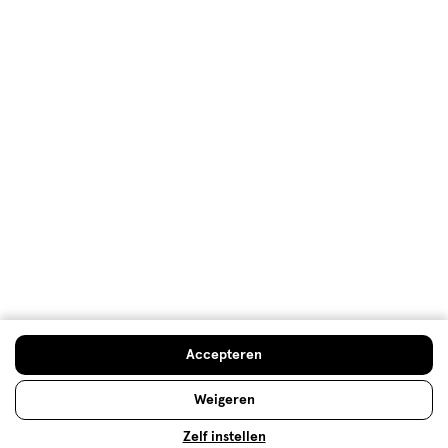
Parfum kiezen: dit parfum past bij
jou!
Ben je dol op parfum, maar kun je niet kiezen tussen
het grote aanbod aan geurtjes? Ontdek welk parfum
het beste bij je past met onze geurenwijzer!
Accepteren
Lees meer
Weigeren
Zelf instellen