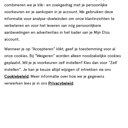
combineren we je klik- en zoekgedrag met je persoonlijke
voorkeuren en je aankopen in je account. We gebruiken deze
informatie voor analyse-doeleinden om onze klantinzichten te
verbeteren en voor het leveren van nóg persoonlijkere
aanbevelingen en advertenties in het kader van je Mijn Etos
account.
van € 57.00 voor € 36.99
Adviesprijs*:
57
.
00
Wanneer je op “Accepteren” klikt, geef je toestemming voor al
*Aanbevolen verkoopprijs leverancier
onze cookies. Bij “Weigeren” worden alleen noodzakelijke cookies
36
.
99
geplaatst. Wil je je voorkeuren zelf instellen? Kies dan voor “Zelf
instellen”. Je kan je keuze altijd wijzigen of intrekken via ons
Spaar 14 Air Miles
Cookiebeleid
. Meer informatie over hoe we je gegevens
verwerken lees je in ons
Privacybeleid
.
Tijdelijk uitverkocht
Breng mij op de hoogte