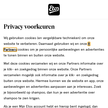
ga
Voor 22:00 uur besteld,
morgen in huis
naar
de
Menu
hoofd
Zoeken
Privacy voorkeuren
content
›
›
ga
Interactie
naar
Wij gebruiken cookies (en vergelijkbare technieken) om onze
Je
Beauty
met
de
website te verbeteren. Daarnaast gebruiken wij en onze
8
bent
Tweezerman Beauty
dit
zoekbalk
Partners
cookies om je persoonlijke aanbevelingen en advertenties
ers
Weleda
hier:
veld
ga
te tonen binnen en buiten onze website.
opent
naar
Make-up
Parfum
Gezichtsverzorging
Haar
Sieraden
Gift sets
Met deze cookies verzamelen wij en onze Partners informatie over
een
de
je klik- en zoekgedrag binnen onze website. Onze Partners
volledig
footer
verzamelen mogelijk ook informatie over je klik- en zoekgedrag
venster
buiten onze website. Hiermee kunnen we de website en app, onze
met
aanbevelingen en advertenties aanpassen aan je interesses. Zoek
geavanceerde
je bijvoorbeeld op shampoo, dan kun je een advertentie over
zoekopties
Filteren
(4)
Sorteer
1
shampoo te zien krijgen.
Als je een Mijn Etos account hebt en hierop bent ingelogd, dan