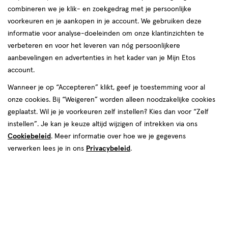
combineren we je klik- en zoekgedrag met je persoonlijke
Tweezerman
voorkeuren en je aankopen in je account. We gebruiken deze
informatie voor analyse-doeleinden om onze klantinzichten te
producten
Bijna uitverkocht
Bijna uitverkocht
verbeteren en voor het leveren van nóg persoonlijkere
aanbevelingen en advertenties in het kader van je Mijn Etos
toevoegen
toevoegen
account.
aan
aan
verlanglijst
verlanglijst
Wanneer je op “Accepteren” klikt, geef je toestemming voor al
onze cookies. Bij “Weigeren” worden alleen noodzakelijke cookies
geplaatst. Wil je je voorkeuren zelf instellen? Kies dan voor “Zelf
instellen”. Je kan je keuze altijd wijzigen of intrekken via ons
Cookiebeleid
. Meer informatie over hoe we je gegevens
verwerken lees je in ons
Privacybeleid
.
€ 19.99
19
.
€ 17.39
17
.
99
39
1 stuk
1 stuk
Tweezerman Classic Lash Curler
Tweezerman Mini Slant Stainless
Steel
Toevoegen
Toevoegen
1
1
verhoog aantal met één
,
Bijna uitverkocht!
verhoog aanta
Er zi