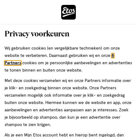
ga
Voor 22:00 uur besteld,
morgen in huis
naar
de
Menu
hoofd
Zoeken
Privacy voorkeuren
content
›
›
ga
Interactie
naar
Wij gebruiken cookies (en vergelijkbare technieken) om onze
Je
Pincetten
Alles van Tweezerman
met
de
website te verbeteren. Daarnaast gebruiken wij en onze
8
bent
Tweezerman Slant Tweezer Klassiek
dit
zoekbalk
Partners
cookies om je persoonlijke aanbevelingen en advertenties
ers
Weleda
hier:
veld
ga
Stainless Steel
te tonen binnen en buiten onze website.
opent
naar
Met deze cookies verzamelen wij en onze Partners informatie over
een
de
1
5
1 stuk
5/5
(1)
je klik- en zoekgedrag binnen onze website. Onze Partners
volledig
stuk,
footer
van
verzamelen mogelijk ook informatie over je klik- en zoekgedrag
venster
5
buiten onze website. Hiermee kunnen we de website en app, onze
met
toevoegen
sterren
aanbevelingen en advertenties aanpassen aan je interesses. Zoek
geavanceerde
aan
op
je bijvoorbeeld op shampoo, dan kun je een advertentie over
zoekopties
verlanglijst
basis
shampoo te zien krijgen.
van
Als je een Mijn Etos account hebt en hierop bent ingelogd, dan
1