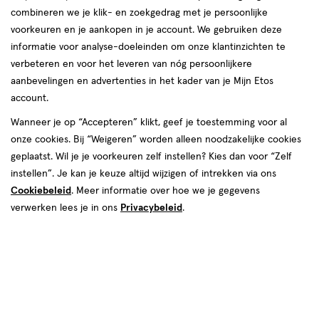
combineren we je klik- en zoekgedrag met je persoonlijke
reviews
voorkeuren en je aankopen in je account. We gebruiken deze
Instellingen aanpassen
informatie voor analyse-doeleinden om onze klantinzichten te
verbeteren en voor het leveren van nóg persoonlijkere
aanbevelingen en advertenties in het kader van je Mijn Etos
account.
Video
Wanneer je op “Accepteren” klikt, geef je toestemming voor al
€ 29.99
29
.
onze cookies. Bij “Weigeren” worden alleen noodzakelijke cookies
99
geplaatst. Wil je je voorkeuren zelf instellen? Kies dan voor “Zelf
instellen”. Je kan je keuze altijd wijzigen of intrekken via ons
Spaar 11 Air Miles
Cookiebeleid
. Meer informatie over hoe we je gegevens
Online bijna uitverkocht
verwerken lees je in ons
Privacybeleid
.
Vóór 22:00 uur besteld, morgen in huis
1
In mijn winkelmandje
verhoog
aantal
met