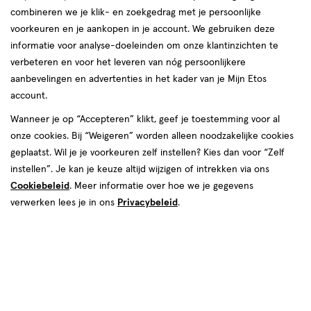
producten
combineren we je klik- en zoekgedrag met je persoonlijke
e
2
toevoegen
voorkeuren en je aankopen in je account. We gebruiken deze
halve prijs
aan
informatie voor analyse-doeleinden om onze klantinzichten te
verlanglijst
verbeteren en voor het leveren van nóg persoonlijkere
aanbevelingen en advertenties in het kader van je Mijn Etos
account.
Wanneer je op “Accepteren” klikt, geef je toestemming voor al
onze cookies. Bij “Weigeren” worden alleen noodzakelijke cookies
€ 1.99
1
.
99
geplaatst. Wil je je voorkeuren zelf instellen? Kies dan voor “Zelf
200
lotion
lotion
instellen”. Je kan je keuze altijd wijzigen of intrekken via ons
ML
Cookiebeleid
. Meer informatie over hoe we je gegevens
Etos Cleansing Tonic 200 ML
verwerken lees je in ons
Privacybeleid
.
Stuur
bericht
Gratis
bezorging vanaf €35