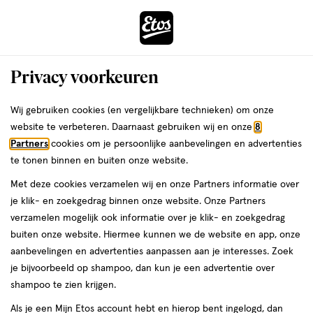
ga
Voor 22:00 uur besteld, maandag in huis
naar
de
Menu
hoofd
Zoeken
Privacy voorkeuren
content
›
›
ga
Interactie
naar
Wij gebruiken cookies (en vergelijkbare technieken) om onze
Je
Verzorging
Gezichtsverzorging
Gezichtsreiniging
met
de
website te verbeteren. Daarnaast gebruiken wij en onze
8
Tonic & gezichtslotion
bent
dit
zoekbalk
Partners
cookies om je persoonlijke aanbevelingen en advertenties
ers
Weleda
hier:
Tonic
veld
ga
te tonen binnen en buiten onze website.
opent
naar
Met deze cookies verzamelen wij en onze Partners informatie over
een
de
je klik- en zoekgedrag binnen onze website. Onze Partners
volledig
footer
Filteren
(1)
Sorteer
verzamelen mogelijk ook informatie over je klik- en zoekgedrag
1
venster
buiten onze website. Hiermee kunnen we de website en app, onze
met
aanbevelingen en advertenties aanpassen aan je interesses. Zoek
geavanceerde
je bijvoorbeeld op shampoo, dan kun je een advertentie over
Tonic
zoekopties
shampoo te zien krijgen.
Als je een Mijn Etos account hebt en hierop bent ingelogd, dan