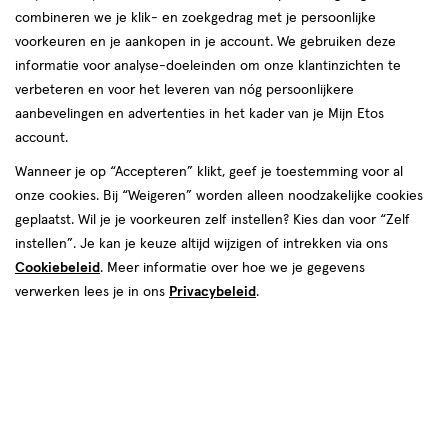
combineren we je klik- en zoekgedrag met je persoonlijke
voorkeuren en je aankopen in je account. We gebruiken deze
informatie voor analyse-doeleinden om onze klantinzichten te
verbeteren en voor het leveren van nóg persoonlijkere
aanbevelingen en advertenties in het kader van je Mijn Etos
account.
€ 1.99
1
.
99
2e halve prijs
Product
Wanneer je op “Accepteren” klikt, geef je toestemming voor al
badge
onze cookies. Bij “Weigeren” worden alleen noodzakelijke cookies
Je bespaart €1 bij 2 stuks
tooltip
geplaatst. Wil je je voorkeuren zelf instellen? Kies dan voor “Zelf
instellen”. Je kan je keuze altijd wijzigen of intrekken via ons
Tijdelijk uitverkocht
Breng mij op de hoogte
Cookiebeleid
. Meer informatie over hoe we je gegevens
verwerken lees je in ons
Privacybeleid
.
Mijn
Etos
10% korting
Ontvang met je Mijn Etos klantenkaart standaard 10% korting
op héél véél Etos eigen merk-producten. Je herkent dit aan
het
Mijn Etos 10% korting
label.
Log in of meld je aan