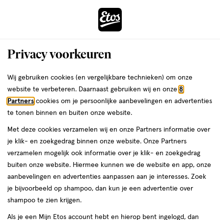
ga
Voor 22:00 uur besteld, maandag in huis
naar
de
Menu
hoofd
Zoeken
Privacy voorkeuren
content
›
›
ga
Interactie
naar
Wij gebruiken cookies (en vergelijkbare technieken) om onze
Je
Tonic & gezichtslotion
Alles van Etos
met
de
website te verbeteren. Daarnaast gebruiken wij en onze
8
bent
Etos Cleansing Tonic 200 ML
dit
zoekbalk
Partners
cookies om je persoonlijke aanbevelingen en advertenties
ers
Weleda
hier:
veld
ga
te tonen binnen en buiten onze website.
200
4.6
200 ML
lotion
4.6/5
(5)
opent
naar
Met deze cookies verzamelen wij en onze Partners informatie over
ML,
van
een
de
lotion
je klik- en zoekgedrag binnen onze website. Onze Partners
e
5
2
volledig
footer
verzamelen mogelijk ook informatie over je klik- en zoekgedrag
toevoegen
sterren
venster
halve prijs
buiten onze website. Hiermee kunnen we de website en app, onze
aan
op
met
aanbevelingen en advertenties aanpassen aan je interesses. Zoek
verlanglijst
basis
geavanceerde
je bijvoorbeeld op shampoo, dan kun je een advertentie over
van
zoekopties
shampoo te zien krijgen.
5
reviews
Als je een Mijn Etos account hebt en hierop bent ingelogd, dan