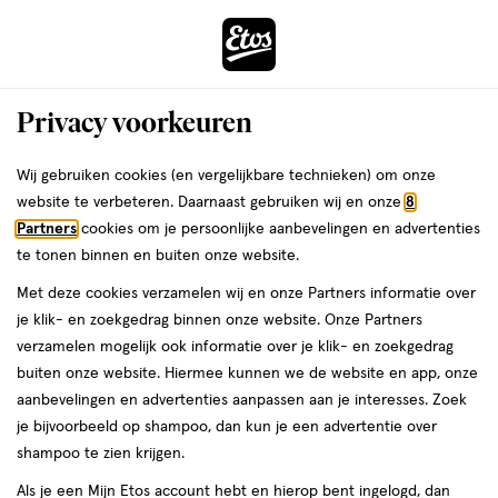
ga
Voor 22:00 uur besteld,
morgen in huis
naar
de
Menu
hoofd
Zoeken
Privacy voorkeuren
content
›
›
ga
Interactie
naar
Wij gebruiken cookies (en vergelijkbare technieken) om onze
Je
Verzorging
Gezichtsverzorging
Gezichtsmaskers
met
de
website te verbeteren. Daarnaast gebruiken wij en onze
8
bent
Bioré Gezichtsmaskers
dit
zoekbalk
Partners
cookies om je persoonlijke aanbevelingen en advertenties
ers
Weleda
hier:
veld
ga
te tonen binnen en buiten onze website.
opent
naar
Met deze cookies verzamelen wij en onze Partners informatie over
een
de
je klik- en zoekgedrag binnen onze website. Onze Partners
volledig
footer
verzamelen mogelijk ook informatie over je klik- en zoekgedrag
venster
buiten onze website. Hiermee kunnen we de website en app, onze
met
aanbevelingen en advertenties aanpassen aan je interesses. Zoek
Filteren
(1)
Sorteer
1
geavanceerde
je bijvoorbeeld op shampoo, dan kun je een advertentie over
zoekopties
shampoo te zien krijgen.
Bioré
Als je een Mijn Etos account hebt en hierop bent ingelogd, dan