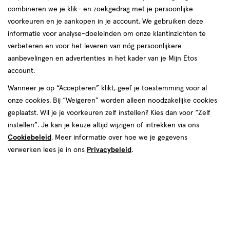
combineren we je klik- en zoekgedrag met je persoonlijke
voorkeuren en je aankopen in je account. We gebruiken deze
producten
informatie voor analyse-doeleinden om onze klantinzichten te
1+1
toevoegen
verbeteren en voor het leveren van nóg persoonlijkere
gratis
aan
aanbevelingen en advertenties in het kader van je Mijn Etos
verlanglijst
account.
Wanneer je op “Accepteren” klikt, geef je toestemming voor al
onze cookies. Bij “Weigeren” worden alleen noodzakelijke cookies
geplaatst. Wil je je voorkeuren zelf instellen? Kies dan voor “Zelf
instellen”. Je kan je keuze altijd wijzigen of intrekken via ons
Cookiebeleid
. Meer informatie over hoe we je gegevens
€ 10.49
10
.
49
4 stuks
verwerken lees je in ons
Privacybeleid
.
Bioré Pore Refining Bubbling
Nose Mask
Toevoegen
2
verhoog aantal met één
,
Bijna uitverkocht!
Er zi