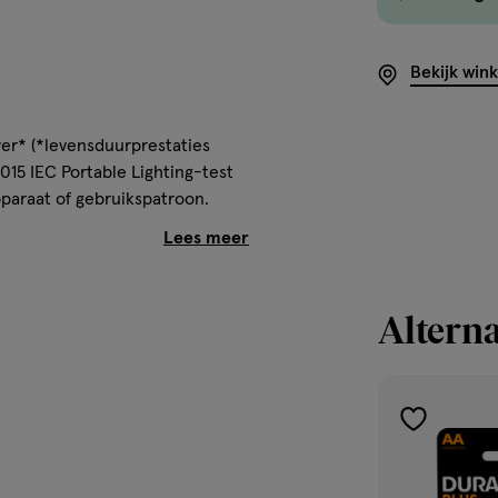
Bekijk win
er* (*levensduurprestaties
15 IEC Portable Lighting-test
pparaat of gebruikspatroon.
tterijen die voor alledaagse
rijen tot 10 jaar lang opslaan
Alterna
k in elektronica die
toevoegen
jn multifunctionele
aan
l voor het betrouwbaar voeden
verlanglijst
n. De Duralock-technologie