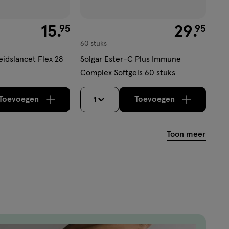
€ 15.95
15
.
€ 29.95
29
.
95
95
60 stuks
eidslancet Flex 28
Solgar Ester-C Plus Immune
Complex Softgels 60 stuks
Toevoegen
Toevoegen
1
verhoog aantal met één
,
Bijna uitverkocht!
verhoog aantal m
Er zijn nog
Toon meer