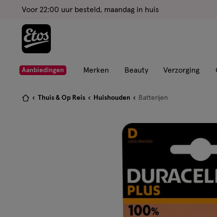
ga
Voor 22:00 uur besteld, maandag in huis
naar
de
hoofd
content
ga
Merken
Beauty
Verzorging
Aanbiedingen
naar
de
Je
Thuis & Op Reis
Huishouden
Batterijen
zoekbalk
bent
ga
hier:
naar
de
footer