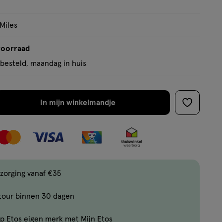
 Miles
voorraad
besteld, maandag in huis
In mijn winkelmandje
verhoog
toevoege
aantal
aan
met
verlanglijs
één
,
Bijna
zorging vanaf €35
uitverkocht!
tour binnen 30 dagen
Er
zijn
p Etos eigen merk met Mijn Etos