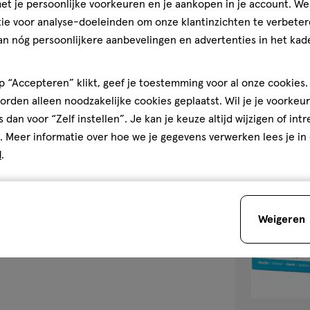
t je persoonlijke voorkeuren en je aankopen in je account. W
400ml
400
g
400ml,
ML
ie voor analyse-doeleinden om onze klantinzichten te verbeter
gel
Sanex Men Skin
an nóg persoonlijkere aanbevelingen en advertenties in het kade
Fresh Doucheg
 “Accepteren” klikt, geef je toestemming voor al onze cookies. 
5
rden alleen noodzakelijke cookies geplaatst. Wil je je voorkeur
s dan voor “Zelf instellen”. Je kan je keuze altijd wijzigen of int
. Meer informatie over hoe we je gegevens verwerken lees je in
d
.
toevoegen
aan
verlanglijst
Weigeren