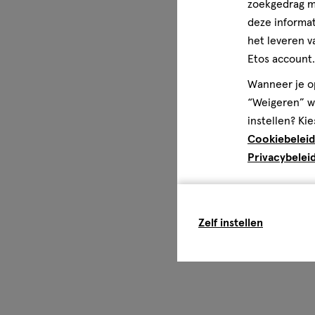
zoekgedrag me
deze informat
het leveren v
Etos account.
Wanneer je op
“Weigeren” wo
instellen? Kie
Cookiebeleid
Privacybelei
Zelf instellen