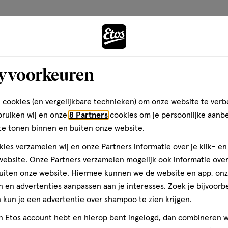
basis
van
Andere
1
reviews
y voorkeuren
toevoegen
aan
 cookies (en vergelijkbare technieken) om onze website te verb
verlanglijst
bruiken wij en onze
8 Partners
cookies om je persoonlijke aanb
te tonen binnen en buiten onze website.
ies verzamelen wij en onze Partners informatie over je klik- e
ebsite. Onze Partners verzamelen mogelijk ook informatie over 
uiten onze website. Hiermee kunnen we de website en app, on
 en advertenties aanpassen aan je interesses. Zoek je bijvoorb
kun je een advertentie over shampoo te zien krijgen.
jn Etos account hebt en hierop bent ingelogd, dan combineren w