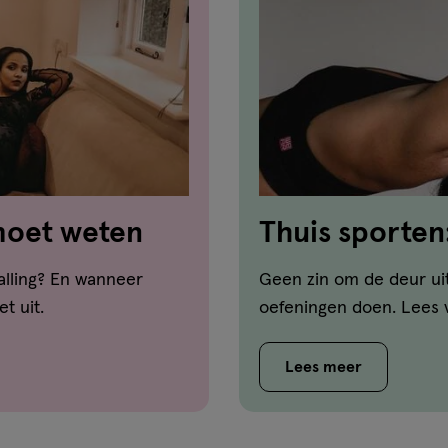
 moet weten
Thuis sporten
en de voordel
alling? En wanneer
Geen zin om de deur uit
t uit.
oefeningen doen. Lees 
Lees meer