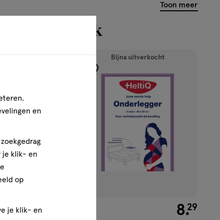
Toon meer
n bekeken ook
Bijna uitverkocht
SUPER
DEAL
toevoegen
2+3
aan
gratis
eteren.
verlanglijst
evelingen en
n zoekgedrag
je klik- en
ze
eeld op
€ 6.69
6
.
€ 8.29
8
.
69
29
e je klik- en