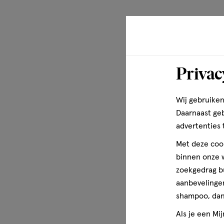
Privac
Wij gebruiken
Daarnaast ge
advertenties 
Met deze cook
binnen onze w
zoekgedrag b
aanbevelingen
shampoo, dan 
Als je een Mi