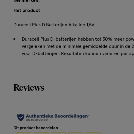
Kenmerken:
Het product
Duracell Plus D Batterijen Alkaline 1,5V
Duracell Plus D-batterijen hebben tot 50% meer pow
vergeleken met de minimale gemiddelde duur in de 20
voor D-batterijen. Resultaten kunnen variëren per a
(Www.iec.ch))
De Duracell Plus-batterijen zijn veelzijdige alkalineba
apparaten geschikt zijn
Met de Duralock-technologie kunt u uw Duracell-batte
Reviews
Meer over
Duracell biedt een breed scala aan batterijen voor gebrui
betrouwbare stroom vereist. Duracell Plus D-batterijen zi
alkalinebatterijen met tot 50% extra levensduur*, ideaa
Dit product beoordelen
van alledaagse apparaten die een extra kick nodig hebbe