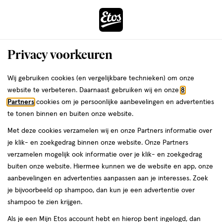
ga
Voor 22:00 uur besteld,
morgen in huis
naar
de
Menu
hoofd
Zoeken
Privacy voorkeuren
content
›
ga
Interactie
naar
Wij gebruiken cookies (en vergelijkbare technieken) om onze
Je
Thuis & Op Reis
Kleding
met
de
website te verbeteren. Daarnaast gebruiken wij en onze
8
bent
Kleding
dit
zoekbalk
Partners
cookies om je persoonlijke aanbevelingen en advertenties
da
hier:
veld
ga
te tonen binnen en buiten onze website.
opent
naar
Party essentials
Boob tape
Boxers
Sokken
Slippers & sloffen
Met deze cookies verzamelen wij en onze Partners informatie over
een
de
je klik- en zoekgedrag binnen onze website. Onze Partners
volledig
footer
verzamelen mogelijk ook informatie over je klik- en zoekgedrag
venster
buiten onze website. Hiermee kunnen we de website en app, onze
met
aanbevelingen en advertenties aanpassen aan je interesses. Zoek
geavanceerde
je bijvoorbeeld op shampoo, dan kun je een advertentie over
zoekopties
Filteren
(33)
Sorteer
shampoo te zien krijgen.
Als je een Mijn Etos account hebt en hierop bent ingelogd, dan