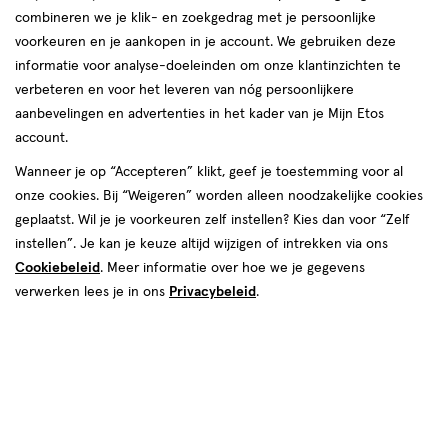
combineren we je klik- en zoekgedrag met je persoonlijke
producten
voorkeuren en je aankopen in je account. We gebruiken deze
5.
99
1+1
toevoegen
toevoegen
informatie voor analyse-doeleinden om onze klantinzichten te
goedkoper
gratis
aan
aan
verbeteren en voor het leveren van nóg persoonlijkere
dan adviesprijs
verlanglijst
verlanglijst
aanbevelingen en advertenties in het kader van je Mijn Etos
account.
Wanneer je op “Accepteren” klikt, geef je toestemming voor al
onze cookies. Bij “Weigeren” worden alleen noodzakelijke cookies
geplaatst. Wil je je voorkeuren zelf instellen? Kies dan voor “Zelf
instellen”. Je kan je keuze altijd wijzigen of intrekken via ons
€ 13.99
13
van € 9.99 voor € 3.99
.
3
.
Adviesprijs*:
99
9
.
99
99
Cookiebeleid
. Meer informatie over hoe we je gegevens
*Aanbevolen verkoopprijs leverancier
36-
1
36-
Maat
3
verwerken lees je in ons
Privacybeleid
.
Maat
41
stuk
39-
stuks
41,
Lucovitaal Koper Geweven
42
39-
Compressie Steunkousen Zwart
42,
FILA 3 Pak Sokken Wit 39/42
36-41 1 Paar
Tennis
Bekijk alle varianten (3)
Toevoegen
Toevoegen
2
1
verhoog aantal met één
,
Limiet bereikt.
verhoog aanta
Je kan m