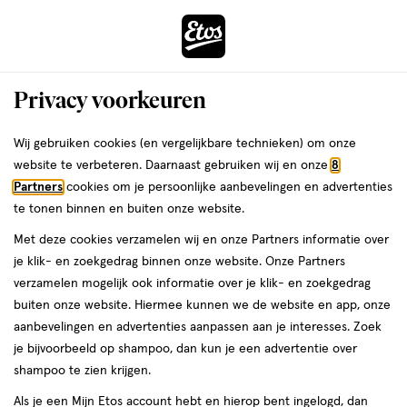
ga
Voor 22:00 uur besteld,
morgen in huis
naar
de
Menu
hoofd
Zoeken
Privacy voorkeuren
content
›
›
ga
Interactie
naar
Wij gebruiken cookies (en vergelijkbare technieken) om onze
Je
Verzorging
Lichaamsverzorging
Zonbescherming
Zonnebrand
met
de
website te verbeteren. Daarnaast gebruiken wij en onze
8
bent
Vichy Zonnebrand
dit
zoekbalk
Partners
cookies om je persoonlijke aanbevelingen en advertenties
ers
Weleda
hier:
veld
ga
te tonen binnen en buiten onze website.
opent
naar
Met deze cookies verzamelen wij en onze Partners informatie over
een
de
je klik- en zoekgedrag binnen onze website. Onze Partners
volledig
footer
verzamelen mogelijk ook informatie over je klik- en zoekgedrag
venster
buiten onze website. Hiermee kunnen we de website en app, onze
met
aanbevelingen en advertenties aanpassen aan je interesses. Zoek
Filteren
(24)
Sorteer
1
geavanceerde
je bijvoorbeeld op shampoo, dan kun je een advertentie over
zoekopties
shampoo te zien krijgen.
Vichy
Als je een Mijn Etos account hebt en hierop bent ingelogd, dan