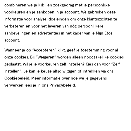
combineren we je klik- en zoekgedrag met je persoonlijke
voorkeuren en je aankopen in je account. We gebruiken deze
producten
Bijna uitverkocht
informatie voor analyse-doeleinden om onze klantinzichten te
toevoegen
toevoegen
verbeteren en voor het leveren van nóg persoonlijkere
aan
aan
aanbevelingen en advertenties in het kader van je Mijn Etos
verlanglijst
verlanglijst
account.
Wanneer je op “Accepteren” klikt, geef je toestemming voor al
onze cookies. Bij “Weigeren” worden alleen noodzakelijke cookies
geplaatst. Wil je je voorkeuren zelf instellen? Kies dan voor “Zelf
instellen”. Je kan je keuze altijd wijzigen of intrekken via ons
Cookiebeleid
. Meer informatie over hoe we je gegevens
€ 26.95
26
.
€ 31.95
31
.
95
95
200
crème
300
melk
verwerken lees je in ons
Privacybeleid
.
crème
melk
ML
ML
Vichy Capital Soleil
Vichy Capital Soleil Hydraterende
Zonnebrandspray SPF50+ 200
Zonnebrand SPF50+ 300 ML
ML
Toevoegen
Toevoegen
1
1
verhoog aantal met één
,
Bijna uitverkocht!
verhoog aanta
Er zi
Bijna uitverkocht