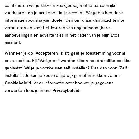
In 14 dagen een sterke & stralende huid met Olay Collagen
combineren we je klik- en zoekgedrag met je persoonlijke
Peptide24 en in 14 nachten een gladde & stralende huid
voorkeuren en je aankopen in je account. We gebruiken deze
met Olay Retinol24
informatie voor analyse-doeleinden om onze klantinzichten te
verbeteren en voor het leveren van nóg persoonlijkere
Shop Olay
aanbevelingen en advertenties in het kader van je Mijn Etos
account.
Wanneer je op “Accepteren” klikt, geef je toestemming voor al
onze cookies. Bij “Weigeren” worden alleen noodzakelijke cookies
geplaatst. Wil je je voorkeuren zelf instellen? Kies dan voor “Zelf
Olay verzorging
instellen”. Je kan je keuze altijd wijzigen of intrekken via ons
Cookiebeleid
In 14 dagen een sterke & stralende huid met Olay Collagen
. Meer informatie over hoe we je gegevens
verwerken lees je in ons
Peptide24
Privacybeleid
.
In 14 nachten een gladde & stralende huid met Olay Retinol24
Olay Collagen Peptide24 dagcrème is gekozen product van het
jaar 2022
Olay Retinol24 combineert twee van de krachtigste
huidverzorgingsingrediënten: retinoïdecomplex en vitamine B3