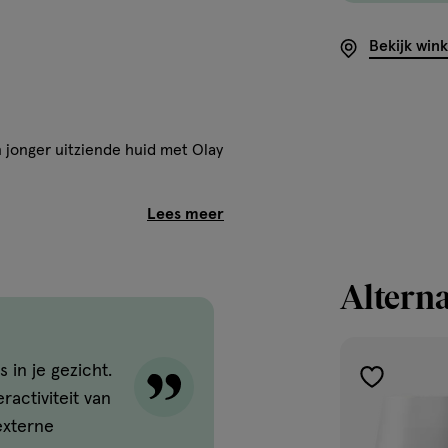
Bekijk win
 jonger uitziende huid met Olay
lt zichtbaar en verstevigt de
ee krachtige
Alterna
 24 uur
s in je gezicht.
toevoegen
ractiviteit van
aan
externe
t met vitamine B3 (niacinamide)
verlanglijst