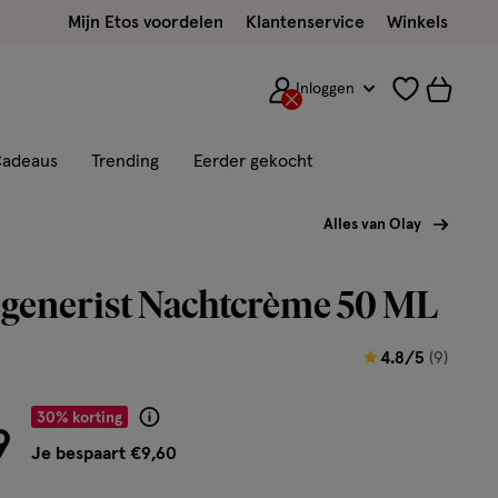
Mijn Etos voordelen
Klantenservice
Winkels
Inloggen
adeaus
Trending
Eerder gekocht
Alles van Olay
egenerist Nachtcrème 50 ML
4.8
4.8/5
(9)
van
r € 22.39
5
30% korting
Product
9
sterren
badge
Je bespaart €9,60
op
tooltip