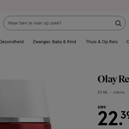
Zoeken
Interactie
met
Gezondheid
Zwanger, Baby & Kind
Thuis & Op Reis
C
dit
veld
opent
een
Olay R
volledig
venster
50
50 ML
crème
met
ML,
geavanceerde
crème
van € 31.99 voo
31
.
99
zoekopties
22
3
.