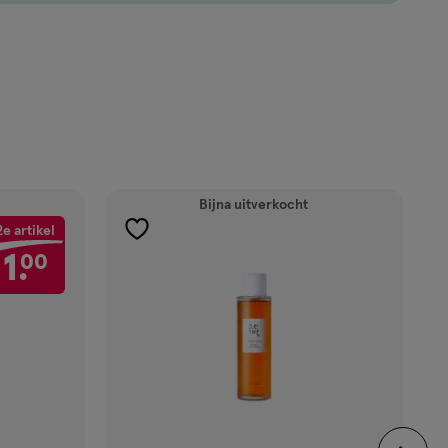
Bijna uitverkocht
2e artikel
toevoegen
1.
00
aan
verlanglijst