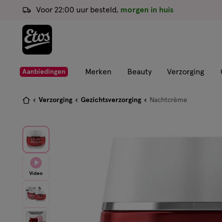
ga
Voor 22:00 uur besteld,
morgen in huis
naar
de
hoofd
content
ga
Merken
Beauty
Verzorging
Aanbiedingen
naar
de
Je
Verzorging
Gezichtsverzorging
Nachtcrème
zoekbalk
bent
ga
hier:
naar
de
footer
Video