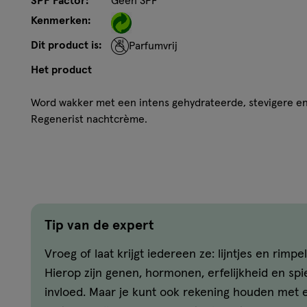
SPF Factor:
Geen SPF
Kenmerken:
Dit product is:
Parfumvrij
Het product
Word wakker met een intens gehydrateerde, stevigere en
Regenerist nachtcrème.
Nachtcrème voor dagelijks gebruik, hydrateert, herste
huid tijdens je slaap
Geformuleerd met vitamine B3 en aminopeptiden, tw
huidverzorgingsbestanddelen
Dringt tot 10 lagen diep door in het huidoppervlak
Tip van de expert
Gezichtscrème hydrateert de huid intens, gedurende
Vroeg of laat krijgt iedereen ze: lijntjes en rimpel
Hoe werkt het?
Hierop zijn genen, hormonen, erfelijkheid en spie
invloed. Maar je kunt ook rekening houden met 
De hydraterende en parfumvrije formule van Olay, verrijk