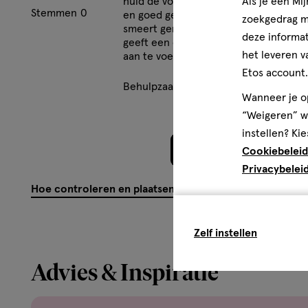
Als je een Mi
huid de volgende ochtend zacht, soep
Stemmen
0
en goed gehydrateerd aan. De crème
zoekgedrag me
smeert gemakkelijk uit, trekt snel in e
deze informat
geeft een comfortabel gevoel zonder 
het leveren v
aan te voelen. Een fijne nachtverzorgi
Etos account.
Behulpzaam?
(
0
)
(
0
)
Mel
Wanneer je op
“Weigeren” wo
instellen? Kie
Meer laden
Cookiebeleid
Privacybelei
Hoe controleren en plaatsen wij reviews?
Zelf instellen
Advies & Inspiratie