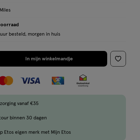
basis
van
Miles
9
voorraad
reviews
uur besteld, morgen in huis
In mijn winkelmandje
verhoog
toevoege
aantal
aan
met
verlanglijs
één
,
Limiet
zorging vanaf €35
bereikt.
tour binnen 30 dagen
Je
kan
p Etos eigen merk met Mijn Etos
maximaal