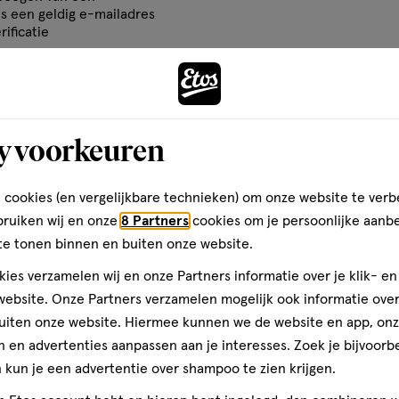
basis
om
om
om
is een geldig e-mailadres
thanol, Benzyl Alcohol
van
het
het
het
rificatie
10
el
artikel
artikel
artikel
Olay: v
reviews
te
te
te
rdelen
beoordelen
beoordelen
beoordelen
met
met
met
y voorkeuren
3
4
5
 uitspoelen met water.
ren.
sterren.
sterren.
sterren.
rmee
Hiermee
Hiermee
Hiermee
 cookies (en vergelijkbare technieken) om onze website te verb
n
open
open
open
teren op
Recentste
bruiken wij en onze
8 Partners
cookies om je persoonlijke aanb
je
je
je
te tonen binnen en buiten onze website.
een
een
een
ies verzamelen wij en onze Partners informatie over je klik- e
ier.
enformulier.
vragenformulier.
vragenformulier.
vragenformulier.
ebsite. Onze Partners verzamelen mogelijk ook informatie over 
Kwaliteit
uiten onze website. Hiermee kunnen we de website en app, on
Kwaliteit, 5.0 van 5
5.0
 en advertenties aanpassen aan je interesses. Zoek je bijvoorb
 mij
kun je een advertentie over shampoo te zien krijgen.
Prijs
mijn
Prijs, 5.0 van 5