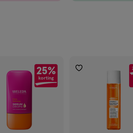
25%
gen
toevoegen
korting
aan
ijst
verlanglijst