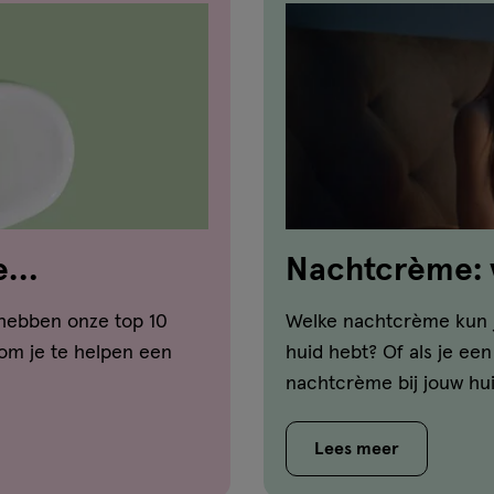
e
Nachtcrème: 
jouw huid?
 hebben onze top 10
Welke nachtcrème kun j
om je te helpen een
huid hebt? Of als je ee
nachtcrème bij jouw hui
Lees meer