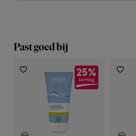
Past goed bij
25%
toevoegen
toevoe
korting
aan
aan
verlanglijst
verlangl