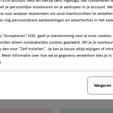
5.0
jn Etos account hebt en hierop bent ingelogd, dan combineren w
el
t je persoonlijke voorkeuren en je aankopen in je account. W
Gebruiksgemak
n
ie voor analyse-doeleinden om onze klantinzichten te verbeter
Gebruiksgemak, 5.0 van 5
vet
5.0
an nóg persoonlijkere aanbevelingen en advertenties in het kade
ng.
Je bespaart
€2
den
 “Accepteren” klikt, geef je toestemming voor al onze cookies. 
rden alleen noodzakelijke cookies geplaatst. Wil je je voorkeur
s dan voor “Zelf instellen”. Je kan je keuze altijd wijzigen of int
. Meer informatie over hoe we je gegevens verwerken lees je in
d
.
Weigeren