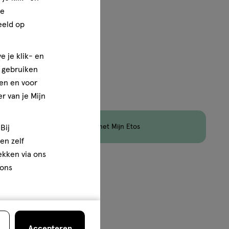
ze
eeld op
e je klik- en
e gebruiken
en en voor
jn nog maar 7 producten op voorraad.
r van je Mijn
en
Korting
op Etos Merk met Mijn Etos
Bij
en zelf
rekken via ons
van
4
 ons
Accepteren