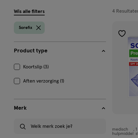
filters
4
Resultate
Wis alle filters
prod
Sorefix
toevoe
aan
Product type
verlangl
Koortslip (3)
Aften verzorging (1)
Merk
Welk merk zoek je?
medisch
1
medisch
hulpmiddel
s