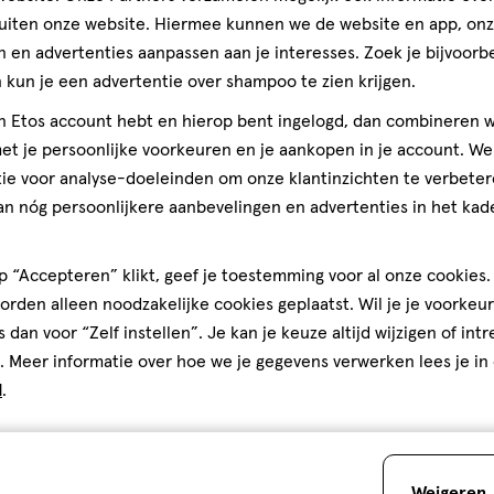
uiten onze website. Hiermee kunnen we de website en app, on
€ 12.99
12
.
99
 en advertenties aanpassen aan je interesses. Zoek je bijvoorb
gel
ML
kun je een advertentie over shampoo te zien krijgen.
n Plus Gel 7 ML
jn Etos account hebt en hierop bent ingelogd, dan combineren w
t je persoonlijke voorkeuren en je aankopen in je account. W
Toevoegen
ie voor analyse-doeleinden om onze klantinzichten te verbeter
verhoog aantal met één
,
Bijna uitverkocht!
Er zi
an nóg persoonlijkere aanbevelingen en advertenties in het kade
Gratis
bezorging vanaf €35
Gratis
retour binnen 30 dag
 “Accepteren” klikt, geef je toestemming voor al onze cookies. 
rden alleen noodzakelijke cookies geplaatst. Wil je je voorkeur
s dan voor “Zelf instellen”. Je kan je keuze altijd wijzigen of int
4
. Meer informatie over hoe we je gegevens verwerken lees je in
d
.
Weigeren