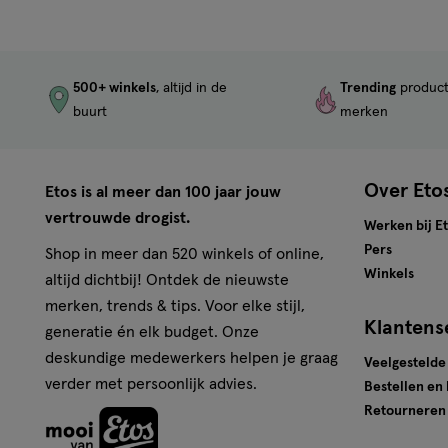
500+ winkels
, altijd in de
Trending
produc
buurt
merken
Over Eto
Etos is al meer dan 100 jaar jouw
vertrouwde drogist.
Werken bij E
Pers
Shop in meer dan 520 winkels of online,
Winkels
altijd dichtbij! Ontdek de nieuwste
merken, trends & tips. Voor elke stijl,
Klantens
generatie én elk budget. Onze
deskundige medewerkers helpen je graag
Veelgestelde
verder met persoonlijk advies.
Bestellen en
Retourneren