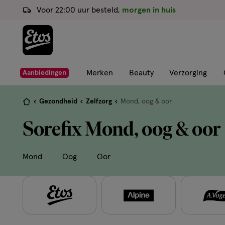
ga
Voor 22:00 uur besteld,
morgen in huis
naar
de
hoofd
content
ga
Merken
Beauty
Verzorging
Aanbiedingen
naar
de
Je
Gezondheid
Zelfzorg
Mond, oog & oor
zoekbalk
bent
Sorefix Mond, oog & oor
ga
hier:
naar
de
Mond
Oog
Oor
footer