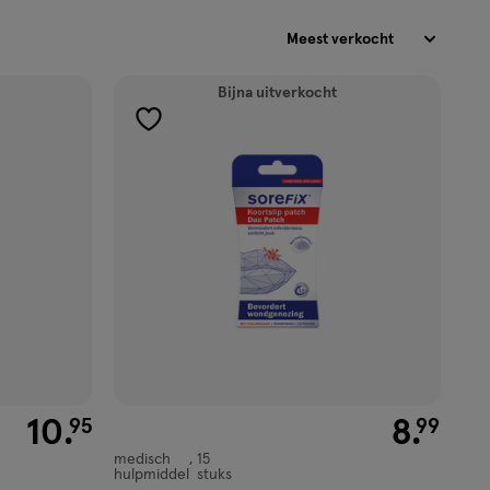
Sorteren
Bijna uitverkocht
toevoegen
aan
verlanglijst
€ 10.95
10
.
€ 8.99
8
.
95
99
medisch
15
medisch
hulpmiddel
stuks