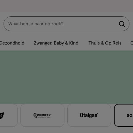
Zoeken
Interactie
met
Gezondheid
Zwanger, Baby & Kind
Thuis & Op Reis
C
dit
veld
opent
een
volledig
venster
met
geavanceerde
zoekopties