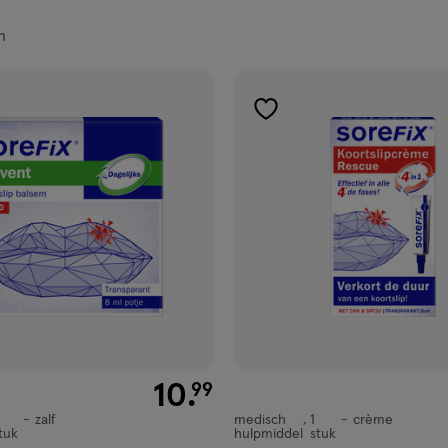
n
ucten
gen
toevoegen
aan
ijst
verlanglijst
€ 10.99
10
.
99
zalf
medisch
1
crème
medisch
tuk
hulpmiddel
stuk