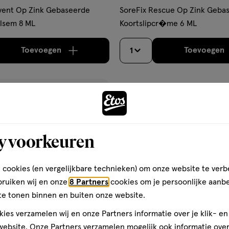
hulpmiddel,
vent Op Zink Gebaseerde
SoreFix Rescue Op Zink Geba
crème
alsem 8 ML
Koortslipcr�me 6 ML
Toevoegen
Toevoegen
1
verhoog aantal met één
,
Bijna uitverkocht!
Er zi
verh
gen
ijst
y voorkeuren
 cookies (en vergelijkbare technieken) om onze website te verb
bruiken wij en onze
8 Partners
cookies om je persoonlijke aanb
te tonen binnen en buiten onze website.
ies verzamelen wij en onze Partners informatie over je klik- e
ebsite. Onze Partners verzamelen mogelijk ook informatie over 