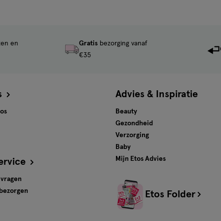
ten en
Gratis
bezorging vanaf
€35
s
Advies & Inspiratie
tos
Beauty
Gezondheid
Verzorging
Baby
Mijn Etos Advies
ervice
 vragen
 bezorgen
Etos Folder