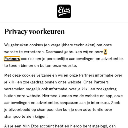
ga
Voor 22:00 uur besteld, maandag in huis
naar
de
Menu
hoofd
Zoeken
Privacy voorkeuren
content
›
›
ga
Interactie
naar
Wij gebruiken cookies (en vergelijkbare technieken) om onze
Je
Beauty
Parfum
met
de
website te verbeteren. Daarnaast gebruiken wij en onze
8
bent
Zwitsal Parfum
dit
zoekbalk
Partners
cookies om je persoonlijke aanbevelingen en advertenties
ers
Weleda
hier:
veld
ga
te tonen binnen en buiten onze website.
opent
naar
Damesparfum
Herengeuren
Niche geuren
Arabisch parfum
Kind
Met deze cookies verzamelen wij en onze Partners informatie over
een
de
je klik- en zoekgedrag binnen onze website. Onze Partners
volledig
footer
verzamelen mogelijk ook informatie over je klik- en zoekgedrag
venster
buiten onze website. Hiermee kunnen we de website en app, onze
met
aanbevelingen en advertenties aanpassen aan je interesses. Zoek
geavanceerde
je bijvoorbeeld op shampoo, dan kun je een advertentie over
zoekopties
Filteren
(3)
Sorteer
1
shampoo te zien krijgen.
Als je een Mijn Etos account hebt en hierop bent ingelogd, dan