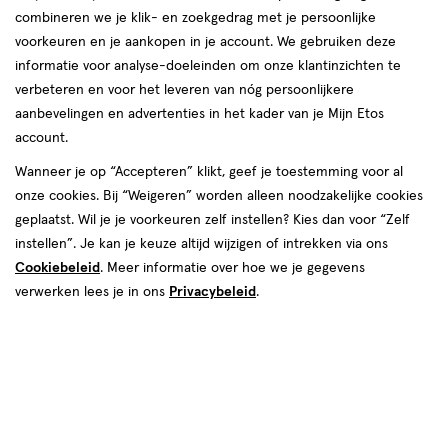
combineren we je klik- en zoekgedrag met je persoonlijke
Zwitsal
voorkeuren en je aankopen in je account. We gebruiken deze
informatie voor analyse-doeleinden om onze klantinzichten te
producten
verbeteren en voor het leveren van nóg persoonlijkere
aanbevelingen en advertenties in het kader van je Mijn Etos
toevoegen
toevoegen
account.
aan
aan
verlanglijst
verlanglijst
Wanneer je op “Accepteren” klikt, geef je toestemming voor al
onze cookies. Bij “Weigeren” worden alleen noodzakelijke cookies
geplaatst. Wil je je voorkeuren zelf instellen? Kies dan voor “Zelf
instellen”. Je kan je keuze altijd wijzigen of intrekken via ons
Cookiebeleid
. Meer informatie over hoe we je gegevens
verwerken lees je in ons
Privacybeleid
.
€ 7.99
7
.
€ 17.29
17
.
99
29
150
spray
95
spray
spray
spray
ML
ML
Zwitsal Original Bodymist 150 ML
Zwitsal Eau De Toilette 95 ML
Toevoegen
Toevoegen
1
1
verhoog aantal met één
,
Bijna uitverkocht!
verhoog aanta
Er zi