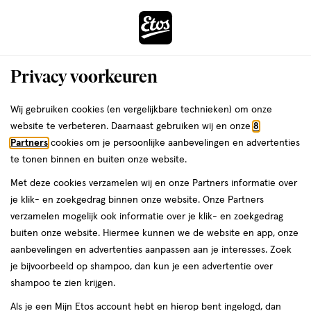
ga
Voor 22:00 uur besteld, maandag in huis
naar
de
Menu
hoofd
Zoeken
Privacy voorkeuren
content
›
›
ga
Interactie
naar
Wij gebruiken cookies (en vergelijkbare technieken) om onze
Je
Bodymist
Alles van Amour de Carnaval
met
de
website te verbeteren. Daarnaast gebruiken wij en onze
8
bent
Amour de Carnaval 05 Tropical Bliss
dit
zoekbalk
Partners
cookies om je persoonlijke aanbevelingen en advertenties
ers
Weleda
hier:
veld
ga
Hair & Body Mist Pink Musk & Coconut
te tonen binnen en buiten onze website.
opent
naar
30 ML
Met deze cookies verzamelen wij en onze Partners informatie over
een
de
je klik- en zoekgedrag binnen onze website. Onze Partners
volledig
footer
30
30 ML
verzamelen mogelijk ook informatie over je klik- en zoekgedrag
venster
ML,
buiten onze website. Hiermee kunnen we de website en app, onze
met
1 voor
aanbevelingen en advertenties aanpassen aan je interesses. Zoek
geavanceerde
toevoegen
99
3.
je bijvoorbeeld op shampoo, dan kun je een advertentie over
zoekopties
aan
shampoo te zien krijgen.
verlanglijst
Als je een Mijn Etos account hebt en hierop bent ingelogd, dan