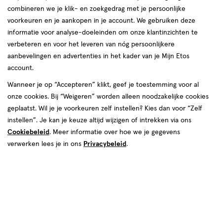
combineren we je klik- en zoekgedrag met je persoonlijke
voorkeuren en je aankopen in je account. We gebruiken deze
informatie voor analyse-doeleinden om onze klantinzichten te
verbeteren en voor het leveren van nóg persoonlijkere
aanbevelingen en advertenties in het kader van je Mijn Etos
account.
€ 3.99
3
.
99
1 voor 3.99
Product
Wanneer je op “Accepteren” klikt, geef je toestemming voor al
badge
onze cookies. Bij “Weigeren” worden alleen noodzakelijke cookies
Spaar 1 Air Mile
tooltip
geplaatst. Wil je je voorkeuren zelf instellen? Kies dan voor “Zelf
instellen”. Je kan je keuze altijd wijzigen of intrekken via ons
Uitverkocht
1
Voor
Cookiebeleid
. Meer informatie over hoe we je gegevens
verwerken lees je in ons
Privacybeleid
.
dit
artikel
geldt
OP=OP.
Gratis
bezorging vanaf €35
Mogelijk
is
Gratis
retour binnen 30 dagen