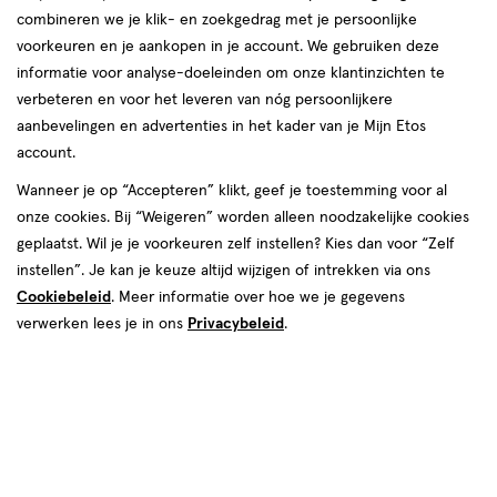
combineren we je klik- en zoekgedrag met je persoonlijke
voorkeuren en je aankopen in je account. We gebruiken deze
informatie voor analyse-doeleinden om onze klantinzichten te
€ 18.49
18
.
49
verbeteren en voor het leveren van nóg persoonlijkere
aanbevelingen en advertenties in het kader van je Mijn Etos
Spaar 7 Air Miles
account.
Wanneer je op “Accepteren” klikt, geef je toestemming voor al
Online bijna uitverkocht
onze cookies. Bij “Weigeren” worden alleen noodzakelijke cookies
Vóór 22:00 uur besteld, morgen in huis
geplaatst. Wil je je voorkeuren zelf instellen? Kies dan voor “Zelf
instellen”. Je kan je keuze altijd wijzigen of intrekken via ons
Cookiebeleid
1
. Meer informatie over hoe we je gegevens
In mijn winkelmandje
verhoog
verwerken lees je in ons
Privacybeleid
.
aantal
met
één
,
Bijna
Gratis
bezorging vanaf €35
uitverkocht!
Er