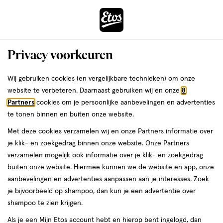
ga
Voor 22:00 uur besteld,
morgen in huis
naar
de
Menu
hoofd
Zoeken
Privacy voorkeuren
content
›
›
ga
Interactie
naar
Wij gebruiken cookies (en vergelijkbare technieken) om onze
Je
Eiwitpoeder
Alles van Body&Fit
met
de
website te verbeteren. Daarnaast gebruiken wij en onze
8
bent
B&F whey essential vanilla 500g
dit
zoekbalk
Partners
cookies om je persoonlijke aanbevelingen en advertenties
ers
Weleda
hier:
veld
ga
te tonen binnen en buiten onze website.
500
500 GR
poeder
opent
naar
Met deze cookies verzamelen wij en onze Partners informatie over
GR,
een
de
poeder
je klik- en zoekgedrag binnen onze website. Onze Partners
volledig
footer
toevoegen
verzamelen mogelijk ook informatie over je klik- en zoekgedrag
venster
aan
buiten onze website. Hiermee kunnen we de website en app, onze
met
verlanglijst
aanbevelingen en advertenties aanpassen aan je interesses. Zoek
geavanceerde
je bijvoorbeeld op shampoo, dan kun je een advertentie over
zoekopties
shampoo te zien krijgen.
Als je een Mijn Etos account hebt en hierop bent ingelogd, dan