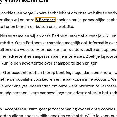
 cookies (en vergelijkbare technieken) om onze website te verb
bruiken wij en onze
8 Partners
cookies om je persoonlijke aanb
te tonen binnen en buiten onze website.
ies verzamelen wij en onze Partners informatie over je klik- e
ebsite. Onze Partners verzamelen mogelijk ook informatie over 
uiten onze website. Hiermee kunnen we de website en app, on
 en advertenties aanpassen aan je interesses. Zoek je bijvoorb
250 GR
kun je een advertentie over shampoo te zien krijgen.
B&F creatine 
jn Etos account hebt en hierop bent ingelogd, dan combineren w
icetea 250gr
t je persoonlijke voorkeuren en je aankopen in je account. W
ie voor analyse-doeleinden om onze klantinzichten te verbeter
1
an nóg persoonlijkere aanbevelingen en advertenties in het kade
 “Accepteren” klikt, geef je toestemming voor al onze cookies. 
Bijna 
rden alleen noodzakelijke cookies geplaatst. Wil je je voorkeur