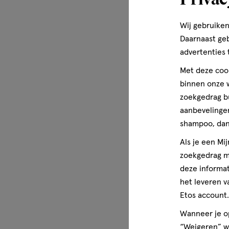
Wij gebruiken
Daarnaast ge
advertenties 
Met deze cook
binnen onze w
zoekgedrag b
aanbevelingen
shampoo, dan 
Als je een Mi
zoekgedrag me
deze informat
het leveren v
Etos account.
Wanneer je op
“Weigeren” wo