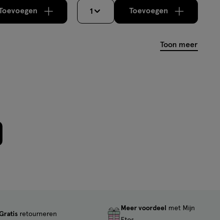
Toevoegen
Toevoegen
1
verhoog aantal met één
,
Bijna uitverkocht!
verhoog aantal m
Er zijn nog
Toon meer
Meer voordeel
met Mijn
Gratis
retourneren
Etos