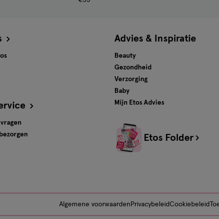
s
Advies & Inspiratie
tos
Beauty
Gezondheid
Verzorging
Baby
Mijn Etos Advies
ervice
 vragen
 bezorgen
Etos Folder
Algemene voorwaarden
Privacybeleid
Cookiebeleid
Toe