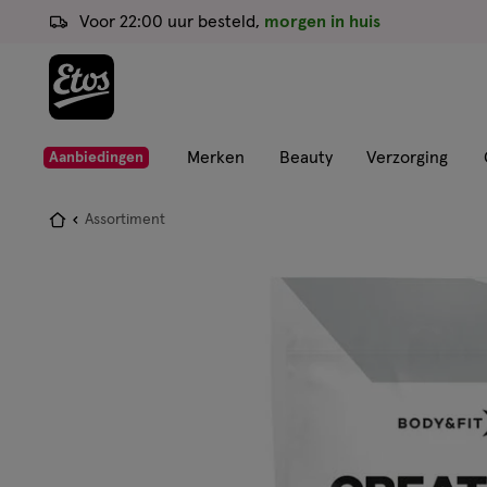
ga
Voor 22:00 uur besteld,
morgen in huis
naar
de
hoofd
content
ga
Merken
Beauty
Verzorging
Aanbiedingen
naar
de
Je
Assortiment
zoekbalk
bent
ga
hier:
naar
de
footer