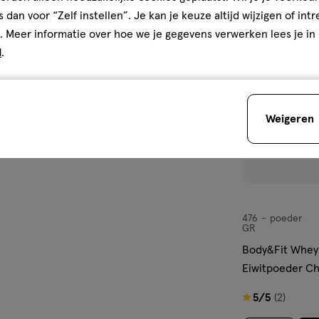
toevoegen
s dan voor “Zelf instellen”. Je kan je keuze altijd wijzigen of int
aan
. Meer informatie over hoe we je gegevens verwerken lees je in
verlanglijst
d
.
Weigeren
476
poeder
poeder
GR
Body&Fit Whey 
Eiwitpoeder Ch
5
5/5
(2)
van