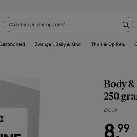
Zoeken
Interactie
met
Gezondheid
Zwanger, Baby & Kind
Thuis & Op Reis
C
dit
veld
opent
een
Body & 
volledig
venster
250 gr
met
geavanceerde
250
250 GR
zoekopties
GR,
8
€ 8.99
99
.