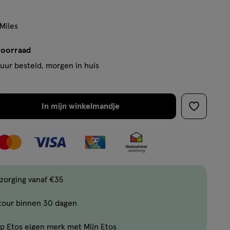
 Miles
voorraad
uur besteld, morgen in huis
In mijn winkelmandje
verhoog
toevoege
aantal
aan
met
verlanglijs
één
,
Bijna
zorging vanaf €35
uitverkocht!
tour binnen 30 dagen
Er
zijn
p Etos eigen merk met Mijn Etos