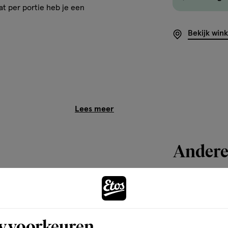
at per portie heb je een
Bekijk win
prestaties in opeenvolgende
jkse inname van 3 g creatine.
Andere
 gevarieerde, evenwichtige
Bijna 
toevoegen
aan
y voorkeuren
verlanglijst