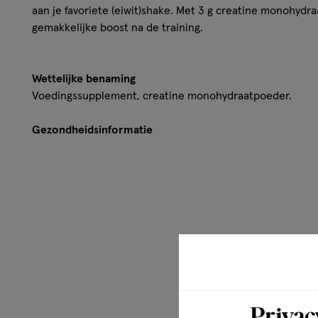
aan je favoriete (eiwit)shake. Met 3 g creatine monohydra
gemakkelijke boost na de training.
Wettelijke benaming
Voedingssupplement, creatine monohydraatpoeder.
Gezondheidsinformatie
For performance support² ²Creatine verhoogt de fysieke 
reeksen korte, hoogintensieve oefeningen, bij een dageli
Disclaimer
Een voedingssupplement mag niet als vervanging van een
voeding en een gezonde levensstijl worden gebruikt,
Privac