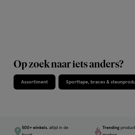
Op zoek naar iets anders?
Assortiment
Sporttape, braces & steunprod
500+ winkels
, altijd in de
Trending
produc
buurt
merken