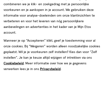
combineren we je klik- en zoekgedrag met je persoonlijke
voorkeuren en je aankopen in je account. We gebruiken deze
informatie voor analyse-doeleinden om onze klantinzichten te
verbeteren en voor het leveren van nóg persoonlijkere
Kleur
aanbevelingen en advertenties in het kader van je Mijn Etos
Beige
account.
Wanneer je op “Accepteren” klikt, geef je toestemming voor al
van € 12.99 voor € 6.49
12
.
99
50% korting
6
.
49
onze cookies. Bij “Weigeren” worden alleen noodzakelijke cookies
geplaatst. Wil je je voorkeuren zelf instellen? Kies dan voor “Zelf
Je bespaart €6,49
instellen”. Je kan je keuze altijd wijzigen of intrekken via ons
Cookiebeleid
. Meer informatie over hoe we je gegevens
Spaar 2 Air Miles
verwerken lees je in ons
Privacybeleid
.
Online op voorraad
Voor 22:00 besteld, maandag in huis
Beperkt beschikbaar in winkels
<p>Dit
product
is