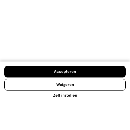
500+ winkels
, altijd in de buurt
Trending
producten en merken
Gratis
bezorging vanaf €35
Gratis
retourneren
Meer voordeel
met Mijn Etos
Accepteren
Weigeren
Over Etos
Zelf instellen
Klantenservice
Advies & Inspiratie