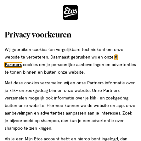
ga
Voor 22:00 uur besteld,
morgen in huis
naar
de
Menu
hoofd
Zoeken
Privacy voorkeuren
content
›
›
ga
Interactie
naar
Wij gebruiken cookies (en vergelijkbare technieken) om onze
Je
Lipverzorging
Alles van e.l.f.
met
de
website te verbeteren. Daarnaast gebruiken wij en onze
8
bent
e.l.f. Glow Reviver Melting Lip Balm
dit
zoekbalk
Partners
cookies om je persoonlijke aanbevelingen en advertenties
ers
Weleda
hier:
veld
ga
Sherbert Punch
te tonen binnen en buiten onze website.
opent
naar
Met deze cookies verzamelen wij en onze Partners informatie over
een
de
15
4.7
15 GR
4.7/5
(3533)
je klik- en zoekgedrag binnen onze website. Onze Partners
volledig
GR,
footer
van
verzamelen mogelijk ook informatie over je klik- en zoekgedrag
venster
5
buiten onze website. Hiermee kunnen we de website en app, onze
met
toevoegen
sterren
aanbevelingen en advertenties aanpassen aan je interesses. Zoek
geavanceerde
aan
op
je bijvoorbeeld op shampoo, dan kun je een advertentie over
zoekopties
verlanglijst
basis
shampoo te zien krijgen.
van
Als je een Mijn Etos account hebt en hierop bent ingelogd, dan
3533