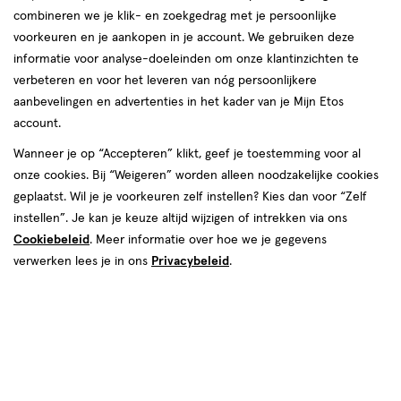
combineren we je klik- en zoekgedrag met je persoonlijke
reviews
voorkeuren en je aankopen in je account. We gebruiken deze
informatie voor analyse-doeleinden om onze klantinzichten te
verbeteren en voor het leveren van nóg persoonlijkere
aanbevelingen en advertenties in het kader van je Mijn Etos
account.
Wanneer je op “Accepteren” klikt, geef je toestemming voor al
€ 10.00
10
.
onze cookies. Bij “Weigeren” worden alleen noodzakelijke cookies
00
geplaatst. Wil je je voorkeuren zelf instellen? Kies dan voor “Zelf
instellen”. Je kan je keuze altijd wijzigen of intrekken via ons
Spaar 4 Air Miles
Cookiebeleid
. Meer informatie over hoe we je gegevens
Online op voorraad
verwerken lees je in ons
Privacybeleid
.
Vóór 22:00 uur besteld, morgen in huis
Beperkt beschikbaar in winkels
<p>Dit
product
is
1
In mijn winkelmandje
verhoog
niet