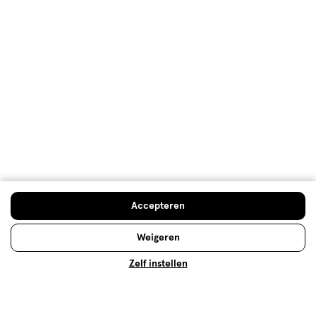
Advies & Inspiratie
Etos Folder
Mijn Etos voordelen
Welkomstkorting
Accepteren
10% korting op véél Etos eigen merk-producten
Digitaal zegels sparen
Weigeren
Verjaardagskorting
Zelf instellen
Log in en profiteer