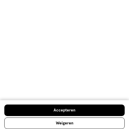
Oorspronkelijk gepost op e.l.f. Halo Glow Contour
Beauty Wand Light/Medium
Kwaliteit
Kwaliteit, 5.0 van 5
5.0
Prijs
Prijs, 5.0 van 5
5.0
Gebruiksgemak
Gebruiksgemak, 5.0 van 5
5.0
Behulpzaam?
(
0
)
(
0
)
Melden
Accepteren
Weigeren