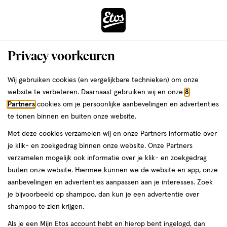
ga
Voor 22:00 uur besteld, maandag in huis
naar
de
Menu
hoofd
Zoeken
Privacy voorkeuren
content
›
›
ga
Interactie
naar
Wij gebruiken cookies (en vergelijkbare technieken) om onze
Je
Contour
Alles van e.l.f.
met
de
website te verbeteren. Daarnaast gebruiken wij en onze
8
bent
e.l.f. Halo Glow Contour Beauty Wand
dit
zoekbalk
Partners
cookies om je persoonlijke aanbevelingen en advertenties
ers
Weleda
hier:
veld
ga
Tan/Deep
te tonen binnen en buiten onze website.
opent
naar
Met deze cookies verzamelen wij en onze Partners informatie over
een
de
10
4.5
10 ML
crème
4.5/5
(2810)
je klik- en zoekgedrag binnen onze website. Onze Partners
volledig
ML,
footer
van
verzamelen mogelijk ook informatie over je klik- en zoekgedrag
venster
crème
5
buiten onze website. Hiermee kunnen we de website en app, onze
met
toevoegen
sterren
aanbevelingen en advertenties aanpassen aan je interesses. Zoek
geavanceerde
aan
op
je bijvoorbeeld op shampoo, dan kun je een advertentie over
zoekopties
verlanglijst
basis
shampoo te zien krijgen.
van
Als je een Mijn Etos account hebt en hierop bent ingelogd, dan
2810