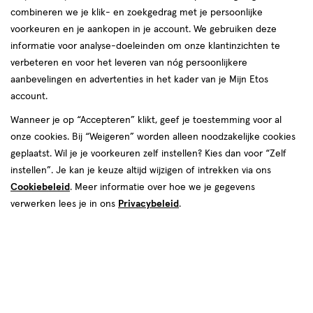
combineren we je klik- en zoekgedrag met je persoonlijke
reviews
voorkeuren en je aankopen in je account. We gebruiken deze
informatie voor analyse-doeleinden om onze klantinzichten te
verbeteren en voor het leveren van nóg persoonlijkere
aanbevelingen en advertenties in het kader van je Mijn Etos
account.
Wanneer je op “Accepteren” klikt, geef je toestemming voor al
onze cookies. Bij “Weigeren” worden alleen noodzakelijke cookies
Kleur
geplaatst. Wil je je voorkeuren zelf instellen? Kies dan voor “Zelf
Tan/Deep
instellen”. Je kan je keuze altijd wijzigen of intrekken via ons
Cookiebeleid
. Meer informatie over hoe we je gegevens
€ 11.00
11
.
00
verwerken lees je in ons
Privacybeleid
.
Spaar 4 Air Miles
Online op voorraad
Voor 22:00 besteld, maandag in huis