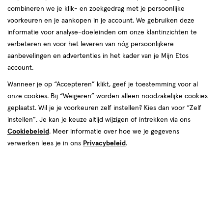
combineren we je klik- en zoekgedrag met je persoonlijke
reviews
voorkeuren en je aankopen in je account. We gebruiken deze
informatie voor analyse-doeleinden om onze klantinzichten te
verbeteren en voor het leveren van nóg persoonlijkere
aanbevelingen en advertenties in het kader van je Mijn Etos
account.
Wanneer je op “Accepteren” klikt, geef je toestemming voor al
onze cookies. Bij “Weigeren” worden alleen noodzakelijke cookies
Kleur
geplaatst. Wil je je voorkeuren zelf instellen? Kies dan voor “Zelf
11 Fair Neutral
instellen”. Je kan je keuze altijd wijzigen of intrekken via ons
Cookiebeleid
. Meer informatie over hoe we je gegevens
€ 10.00
10
.
00
verwerken lees je in ons
Privacybeleid
.
Spaar 4 Air Miles
Online bijna uitverkocht
Vóór 22:00 uur besteld, morgen in huis