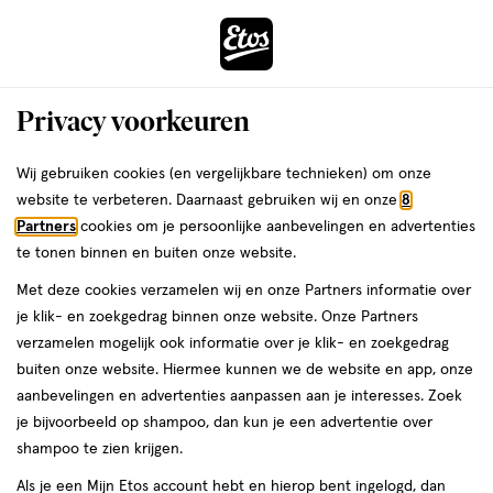
ga
Voor 22:00 uur besteld,
morgen in huis
naar
de
Menu
hoofd
Zoeken
Privacy voorkeuren
content
›
›
ga
Interactie
naar
Wij gebruiken cookies (en vergelijkbare technieken) om onze
Je
Foundation
Alles van e.l.f.
met
de
website te verbeteren. Daarnaast gebruiken wij en onze
8
bent
e.l.f. Soft Glam Satin Foundation 11 Fair
dit
zoekbalk
Partners
cookies om je persoonlijke aanbevelingen en advertenties
ers
Weleda
hier:
veld
ga
Neutral
te tonen binnen en buiten onze website.
opent
naar
Met deze cookies verzamelen wij en onze Partners informatie over
een
de
30
4.5
30 ML
crème
4.5/5
(5945)
je klik- en zoekgedrag binnen onze website. Onze Partners
volledig
ML,
footer
van
verzamelen mogelijk ook informatie over je klik- en zoekgedrag
venster
crème
5
buiten onze website. Hiermee kunnen we de website en app, onze
met
toevoegen
sterren
aanbevelingen en advertenties aanpassen aan je interesses. Zoek
geavanceerde
aan
op
je bijvoorbeeld op shampoo, dan kun je een advertentie over
zoekopties
verlanglijst
basis
shampoo te zien krijgen.
van
Als je een Mijn Etos account hebt en hierop bent ingelogd, dan
5945