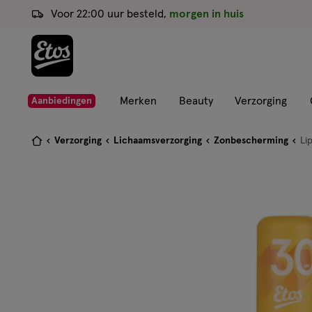
ga
Voor 22:00 uur besteld,
morgen in huis
naar
de
hoofd
content
ga
Merken
Beauty
Verzorging
Aanbiedingen
naar
de
Je
Verzorging
Lichaamsverzorging
Zonbescherming
Li
zoekbalk
bent
ga
hier:
naar
de
footer