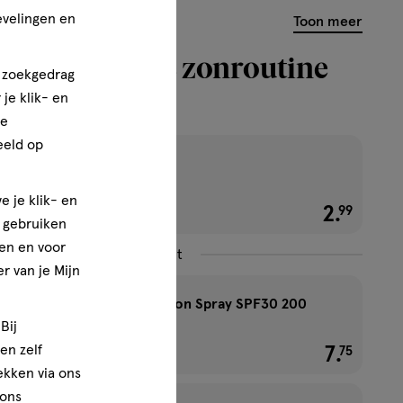
evelingen en
Toon meer
uw dagelijkse zonroutine
n zoekgedrag
et
je klik- en
ze
eeld op
Etos Lipbalm Spf30
2e halve prijs
e je klik- en
2
.
€ 2.99
99
e gebruiken
en en voor
Combineer met
r van je Mijn
Etos Zonnebrand Lotion Spray SPF30 200
Bij
ML
en zelf
2e halve prijs
7
.
€ 7.75
75
rekken via ons
 ons