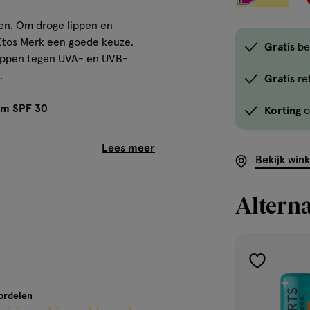
eren. Om droge lippen en
 Etos Merk een goede keuze.
Gratis
be
lippen tegen UVA- en UVB-
.
Gratis
re
alm SPF 30
Korting
o
Bekijk win
Alterna
ik je een
toevoegen
aan
ippenbalsem jij van Etos nodig
oordelen
verlanglijst
 een keuze gemaakt? Koop dan