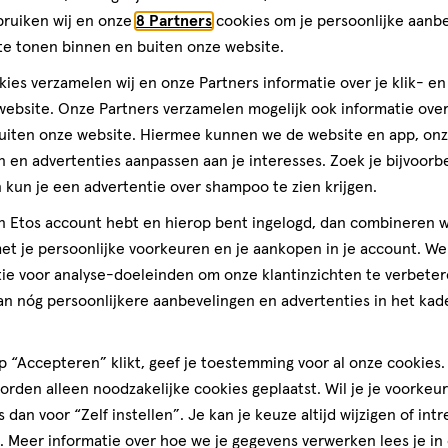
op
bruiken wij en onze
8 Partners
cookies om je persoonlijke aanb
basis
was goodwas goodwas
te tonen binnen en buiten onze website.
good
van
Maak jo
ies verzamelen wij en onze Partners informatie over je klik- e
10
lden
comple
ebsite. Onze Partners verzamelen mogelijk ook informatie over 
reviews
uiten onze website. Hiermee kunnen we de website en app, on
 en advertenties aanpassen aan je interesses. Zoek je bijvoorb
kun je een advertentie over shampoo te zien krijgen.
jn Etos account hebt en hierop bent ingelogd, dan combineren w
t je persoonlijke voorkeuren en je aankopen in je account. W
ie voor analyse-doeleinden om onze klantinzichten te verbeter
an nóg persoonlijkere aanbevelingen en advertenties in het kade
 “Accepteren” klikt, geef je toestemming voor al onze cookies. 
rden alleen noodzakelijke cookies geplaatst. Wil je je voorkeur
s dan voor “Zelf instellen”. Je kan je keuze altijd wijzigen of int
. Meer informatie over hoe we je gegevens verwerken lees je in