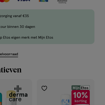
items
bestellen
zorging vanaf €35
van
dit
tour binnen 30 dagen
type
product.
p Etos eigen merk met Mijn Etos
kelvoorraad
tieven
Mijn
Etos
toevoegen
10%
aan
korting
verlanglijst