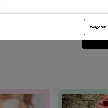
d
.
Weigeren
Je bespaart
€3