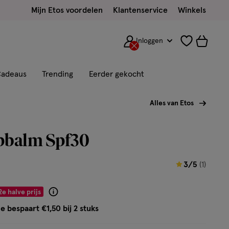
Mijn Etos voordelen
Klantenservice
Winkels
Inloggen
adeaus
Trending
Eerder gekocht
Alles van Etos
ipbalm Spf30
3
3/5
(1)
van
5
2e halve prijs
Product
sterren
badge
e bespaart €1,50 bij 2 stuks
op
tooltip