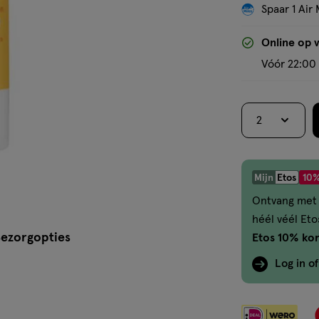
Spaar 1 Air 
Online op 
Vóór 22:00 
2
Mijn
Etos
10%
Ontvang met 
héél véél Et
ezorgopties
Etos 10% kor
Log in o