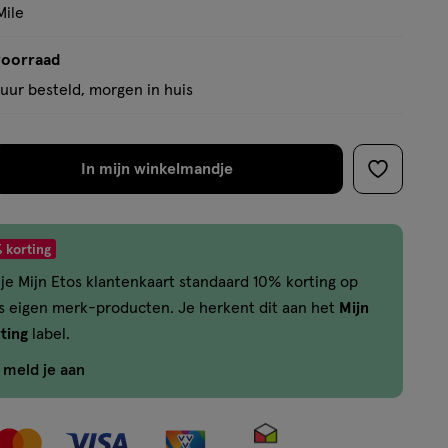
basis
Mile
van
1
voorraad
reviews
uur besteld, morgen in huis
In mijn winkelmandje
verhoog
toevoege
aantal
aan
met
verlanglijs
 korting
één
je Mijn Etos klantenkaart standaard 10% korting op
,
os eigen merk-producten. Je herkent dit aan het
Mijn
Limiet
ting
label.
bereikt.
Je
f meld je aan
kan
maximaal
50