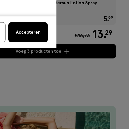
Etos Hydraterende Aftersun Lotion Spray
200 ML
2e halve prijs
5
.
€ 5.99
99
13
.
29
Accepteren
€16,73
,44
Voeg
3 producten
toe