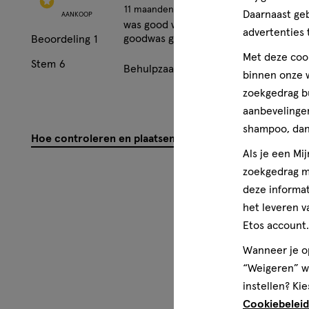
11 maanden geleden
Daarnaast ge
AANKOOP
was good was goodwas goodwas good
advertenties 
goodwas goodwas goodwas goodwas 
Beoordeling
1
Met deze cook
Stem
6
Behulpzaam?
(
1
)
(
5
)
Me
binnen onze w
zoekgedrag b
aanbevelingen
shampoo, dan 
Hoe controleren en plaatsen wij reviews?
Als je een Mi
zoekgedrag me
deze informat
het leveren v
Etos account.
Wanneer je op
“Weigeren” wo
instellen? Kie
Cookiebeleid