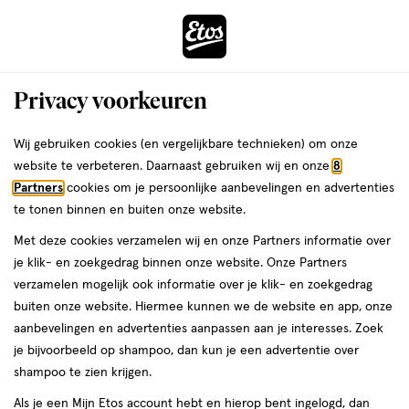
ga
Voor 22:00 uur besteld,
morgen in huis
naar
de
Menu
hoofd
Zoeken
Privacy voorkeuren
content
›
›
ga
Interactie
naar
Wij gebruiken cookies (en vergelijkbare technieken) om onze
Je
Foundation
Alles van Etos
met
de
website te verbeteren. Daarnaast gebruiken wij en onze
8
bent
Etos Moisturizing Mattifying
dit
zoekbalk
Partners
cookies om je persoonlijke aanbevelingen en advertenties
ers
Weleda
hier:
veld
ga
Foundation SPF 20 07 Cool Honey
te tonen binnen en buiten onze website.
opent
naar
Met deze cookies verzamelen wij en onze Partners informatie over
een
de
1
1 stuk
crème
je klik- en zoekgedrag binnen onze website. Onze Partners
volledig
stuk,
footer
verzamelen mogelijk ook informatie over je klik- en zoekgedrag
Mijn
Etos
venster
crème
buiten onze website. Hiermee kunnen we de website en app, onze
toevoegen
10%
met
aanbevelingen en advertenties aanpassen aan je interesses. Zoek
korting
aan
geavanceerde
je bijvoorbeeld op shampoo, dan kun je een advertentie over
verlanglijst
zoekopties
shampoo te zien krijgen.
Als je een Mijn Etos account hebt en hierop bent ingelogd, dan