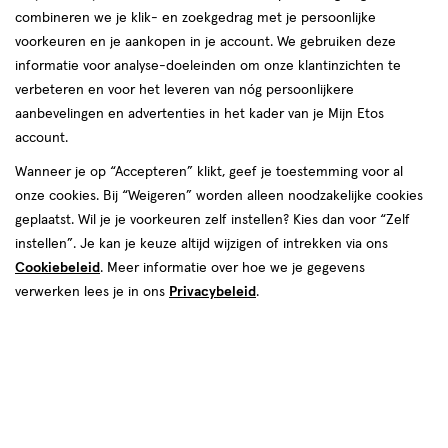
combineren we je klik- en zoekgedrag met je persoonlijke
voorkeuren en je aankopen in je account. We gebruiken deze
informatie voor analyse-doeleinden om onze klantinzichten te
verbeteren en voor het leveren van nóg persoonlijkere
aanbevelingen en advertenties in het kader van je Mijn Etos
account.
Wanneer je op “Accepteren” klikt, geef je toestemming voor al
onze cookies. Bij “Weigeren” worden alleen noodzakelijke cookies
Kleur
geplaatst. Wil je je voorkeuren zelf instellen? Kies dan voor “Zelf
07 Cool Honey
instellen”. Je kan je keuze altijd wijzigen of intrekken via ons
Cookiebeleid
. Meer informatie over hoe we je gegevens
van € 5.99 voor € 5.39
5
.
99
Mijn
Etos
10% korting
Product
verwerken lees je in ons
Privacybeleid
.
5
.
39
badge
Je bespaart €0,60
tooltip
Spaar 2 Air Miles
Online bijna uitverkocht