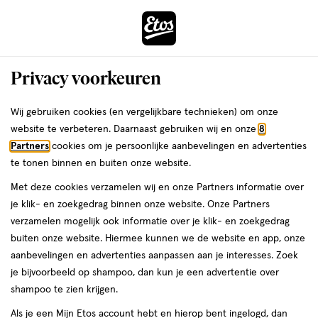
ga
Voor 22:00 uur besteld,
morgen in huis
naar
de
Menu
hoofd
Zoeken
Privacy voorkeuren
content
›
›
ga
Interactie
naar
Wij gebruiken cookies (en vergelijkbare technieken) om onze
Je
Haarserums
Alles van Etos
met
de
website te verbeteren. Daarnaast gebruiken wij en onze
8
bent
Etos Repair Haarserum 75 ML
dit
zoekbalk
Partners
cookies om je persoonlijke aanbevelingen en advertenties
ers
Weleda
hier:
veld
ga
te tonen binnen en buiten onze website.
75
75 ML
opent
naar
Met deze cookies verzamelen wij en onze Partners informatie over
ML,
een
de
Mijn
Etos
je klik- en zoekgedrag binnen onze website. Onze Partners
volledig
footer
toevoegen
10%
verzamelen mogelijk ook informatie over je klik- en zoekgedrag
venster
korting
aan
buiten onze website. Hiermee kunnen we de website en app, onze
met
verlanglijst
aanbevelingen en advertenties aanpassen aan je interesses. Zoek
geavanceerde
je bijvoorbeeld op shampoo, dan kun je een advertentie over
zoekopties
shampoo te zien krijgen.
Als je een Mijn Etos account hebt en hierop bent ingelogd, dan