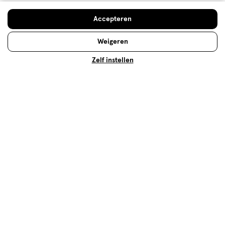
Accepteren
Weigeren
Over Etos
Zelf instellen
Klantenservice
Advies & Inspiratie
Etos Folder
Mijn Etos voordelen
Welkomstkorting