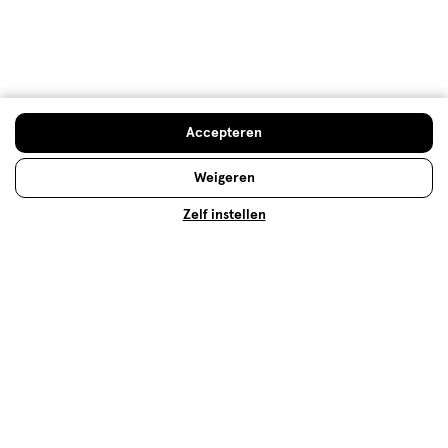
water en zelfs in een dopper is het nagenoeg klontvrij te
mengen. Prijs is iets minder goed geworden nu het met
Mijn Etos 10% is ipv 2e halve prijs.
Kwaliteit
Kwaliteit, 5.0 van 5
Accepteren
5.0
Prijs
Weigeren
Prijs, 4.0 van 5
4.0
Zelf instellen
Gebruiksgemak
Gebruiksgemak, 4.0 van 5
4.0
Behulpzaam?
(
3
)
(
0
)
Melden
Meer laden