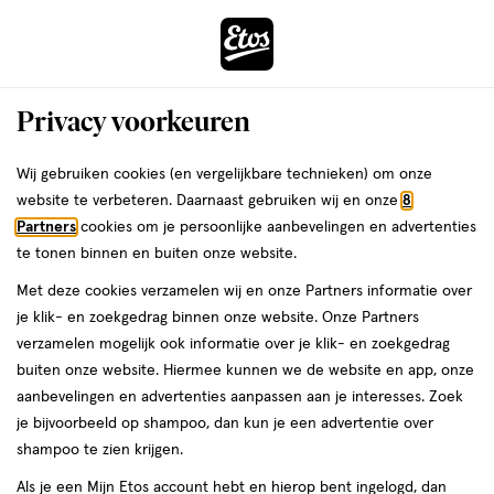
ga
Voor 22:00 uur besteld, maandag in huis
naar
de
Menu
hoofd
Zoeken
Privacy voorkeuren
content
›
›
ga
Interactie
naar
Wij gebruiken cookies (en vergelijkbare technieken) om onze
Je
Eiwitpoeder
Alles van Etos
met
de
website te verbeteren. Daarnaast gebruiken wij en onze
8
bent
Etos Whey Protein Eiwitpoeder
dit
zoekbalk
Partners
cookies om je persoonlijke aanbevelingen en advertenties
ers
Weleda
hier:
veld
ga
Banana 510 gram
te tonen binnen en buiten onze website.
opent
naar
Met deze cookies verzamelen wij en onze Partners informatie over
een
de
510
3.5
510 GR
3.5/5
(4)
je klik- en zoekgedrag binnen onze website. Onze Partners
volledig
GR,
footer
van
verzamelen mogelijk ook informatie over je klik- en zoekgedrag
venster
e
5
2
buiten onze website. Hiermee kunnen we de website en app, onze
met
toevoegen
sterren
halve prijs
aanbevelingen en advertenties aanpassen aan je interesses. Zoek
geavanceerde
aan
op
je bijvoorbeeld op shampoo, dan kun je een advertentie over
zoekopties
verlanglijst
basis
shampoo te zien krijgen.
van
Als je een Mijn Etos account hebt en hierop bent ingelogd, dan
4