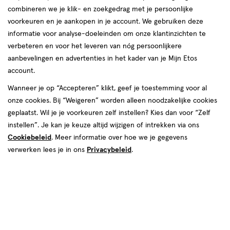
combineren we je klik- en zoekgedrag met je persoonlijke
reviews
voorkeuren en je aankopen in je account. We gebruiken deze
informatie voor analyse-doeleinden om onze klantinzichten te
verbeteren en voor het leveren van nóg persoonlijkere
aanbevelingen en advertenties in het kader van je Mijn Etos
account.
Wanneer je op “Accepteren” klikt, geef je toestemming voor al
€ 10.99
10
.
onze cookies. Bij “Weigeren” worden alleen noodzakelijke cookies
99
2e halve prijs
Product
geplaatst. Wil je je voorkeuren zelf instellen? Kies dan voor “Zelf
badge
Je bespaart €5,50 bij 2 stuks
instellen”. Je kan je keuze altijd wijzigen of intrekken via ons
tooltip
Cookiebeleid
. Meer informatie over hoe we je gegevens
Spaar 4 Air Miles
verwerken lees je in ons
Privacybeleid
.
Online op voorraad
Voor 22:00 besteld, maandag in huis
2
In mijn winkelmandje
verhoog
aantal