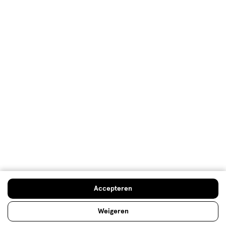
Mijn Etos voordelen
Welkomstkorting
10% korting op véél Etos eigen merk-producten
Digitaal zegels sparen
Verjaardagskorting
Log in en profiteer
Copyright 2026 @ Etos
Algemene voorwaarden
Privacybeleid
Cookiebeleid
Toegankelijkheidsverklaring
Ahold Delhaize
Kwetsbaarheid melden
Accepteren
Weigeren