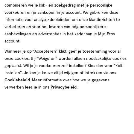
combineren we je klik- en zoekgedrag met je persoonlijke
voorkeuren en je aankopen in je account. We gebruiken deze
informatie voor analyse-doeleinden om onze klantinzichten te
verbeteren en voor het leveren van nóg persoonlijkere
aanbevelingen en advertenties in het kader van je Mijn Etos
account.
Wanneer je op “Accepteren” klikt, geef je toestemming voor al
€ 9.99
9
.
99
onze cookies. Bij “Weigeren” worden alleen noodzakelijke cookies
geplaatst. Wil je je voorkeuren zelf instellen? Kies dan voor “Zelf
instellen”. Je kan je keuze altijd wijzigen of intrekken via ons
Tijdelijk uitverkocht
Breng mij op de hoogte
Cookiebeleid
. Meer informatie over hoe we je gegevens
verwerken lees je in ons
Privacybeleid
.
Gratis
bezorging vanaf €35
Gecertificeerd
tot Keurmerk Zelfzorg Online