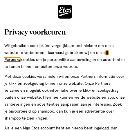
ga
Voor 22:00 uur besteld,
morgen in huis
naar
de
Menu
hoofd
Zoeken
Privacy voorkeuren
content
›
›
ga
Interactie
naar
Wij gebruiken cookies (en vergelijkbare technieken) om onze
Je
Maagzuur
Alles van Gaviscon
met
de
website te verbeteren. Daarnaast gebruiken wij en onze
8
bent
Gaviscon DUO Suspensie
dit
zoekbalk
Partners
cookies om je persoonlijke aanbevelingen en advertenties
ers
Weleda
hier:
veld
ga
Maagzuurremmers 150 ML
te tonen binnen en buiten onze website.
opent
naar
Met deze cookies verzamelen wij en onze Partners informatie over
een
de
geneesmiddel,
geneesmiddel
150 ML
drankje
je klik- en zoekgedrag binnen onze website. Onze Partners
volledig
150
footer
verzamelen mogelijk ook informatie over je klik- en zoekgedrag
venster
ML,
buiten onze website. Hiermee kunnen we de website en app, onze
drankje
toevoegen
met
aanbevelingen en advertenties aanpassen aan je interesses. Zoek
aan
geavanceerde
je bijvoorbeeld op shampoo, dan kun je een advertentie over
verlanglijst
zoekopties
shampoo te zien krijgen.
Als je een Mijn Etos account hebt en hierop bent ingelogd, dan