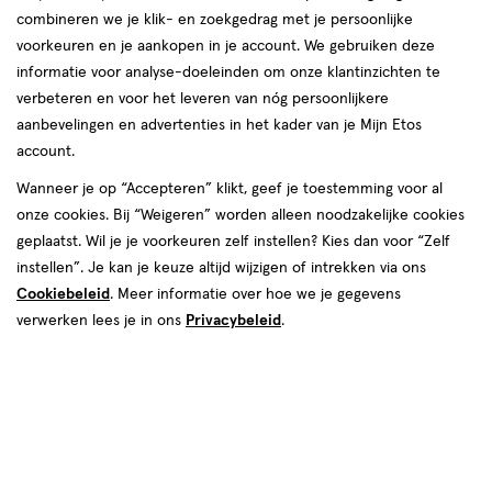
producten
combineren we je klik- en zoekgedrag met je persoonlijke
toevoegen
toevoegen
voorkeuren en je aankopen in je account. We gebruiken deze
aan
aan
informatie voor analyse-doeleinden om onze klantinzichten te
verlanglijst
verlanglijst
verbeteren en voor het leveren van nóg persoonlijkere
aanbevelingen en advertenties in het kader van je Mijn Etos
account.
Wanneer je op “Accepteren” klikt, geef je toestemming voor al
onze cookies. Bij “Weigeren” worden alleen noodzakelijke cookies
€ 6.69
6
.
€ 12.29
12
.
69
29
geplaatst. Wil je je voorkeuren zelf instellen? Kies dan voor “Zelf
geneesmiddel
14
capsule
geneesmiddel
96
kauwtabletten
instellen”. Je kan je keuze altijd wijzigen of intrekken via ons
geneesmiddel,
geneesmiddel,
stuks
stuks
capsule
kauwtabletten
Cookiebeleid
. Meer informatie over hoe we je gegevens
Etos Omeprazol 10 MG
Rennie Pepermunt
verwerken lees je in ons
Privacybeleid
.
Maagzuurremmende Capsules
Kauwtabletten Bij Brandend
14 stuks
Maagzuur 96 stuks
Toevoegen
Toevoegen
1
1
verhoog aantal met één
,
Limiet bereikt.
verhoog aanta
Je kan m
toevoegen
toevoegen
aan
aan