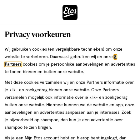
ga
Voor 22:00 uur besteld,
morgen in huis
naar
de
Menu
hoofd
Zoeken
Privacy voorkeuren
content
›
›
ga
Etos
Interactie
naar
Wij gebruiken cookies (en vergelijkbare technieken) om onze
met
de
website te verbeteren. Daarnaast gebruiken wij en onze
8
Drogist
ers
Weleda
dit
zoekbalk
Partners
cookies om je persoonlijke aanbevelingen en advertenties
veld
ga
te tonen binnen en buiten onze website.
|
opent
naar
Met deze cookies verzamelen wij en onze Partners informatie over
een
de
Alles
je klik- en zoekgedrag binnen onze website. Onze Partners
volledig
footer
verzamelen mogelijk ook informatie over je klik- en zoekgedrag
venster
om
buiten onze website. Hiermee kunnen we de website en app, onze
met
aanbevelingen en advertenties aanpassen aan je interesses. Zoek
geavanceerde
je
je bijvoorbeeld op shampoo, dan kun je een advertentie over
zoekopties
shampoo te zien krijgen.
mooi
Zóóómerdeals tot wel 70%
Als je een Mijn Etos account hebt en hierop bent ingelogd, dan