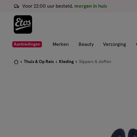
ga
Voor 22:00 uur besteld,
morgen in huis
naar
de
hoofd
content
ga
Merken
Beauty
Verzorging
Aanbiedingen
naar
de
Je
Thuis & Op Reis
Kleding
Slippers & sloffen
zoekbalk
bent
ga
hier:
naar
de
footer