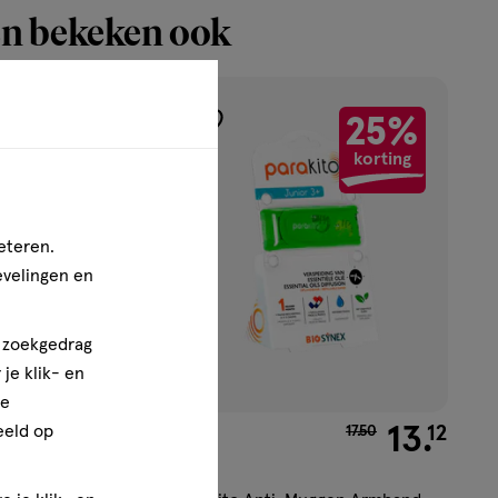
n bekeken ook
1+1
25%
toevoegen
gratis
korting
aan
verlanglijst
eteren.
evelingen en
n zoekgedrag
je klik- en
ze
€ 3.99
3
.
van € 17.50 voor € 1
13
.
99
12
eeld op
17
.
50
1 stuk