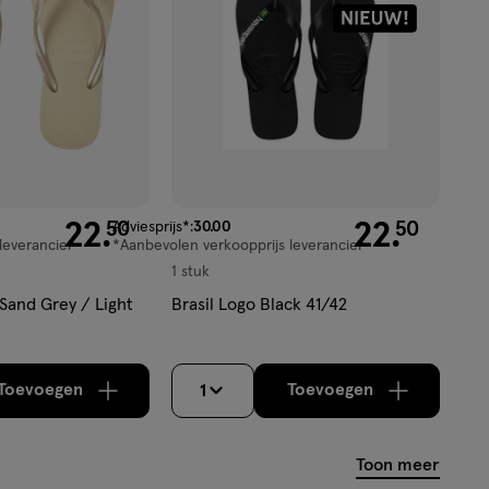
50
22
.
van € 30.00 voor € 22.50
22
.
50
50
Adviesprijs*:
30
.
00
leverancier
*Aanbevolen verkoopprijs leverancier
1 stuk
Sand Grey / Light
Brasil Logo Black 41/42
Toevoegen
Toevoegen
1
verhoog aantal met één
,
Bijna uitverkocht!
verhoog aantal m
Er zijn nog
Toon meer