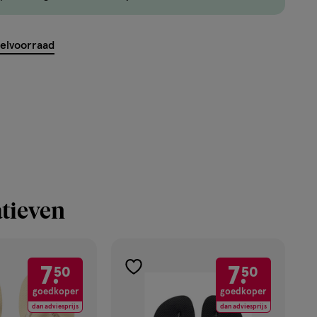
maximaal
50
items
kelvoorraad
bestellen
van
dit
type
product.
tieven
7.
7.
50
50
toevoegen
goedkoper
goedkoper
aan
dan adviesprijs
dan adviesprijs
verlanglijst