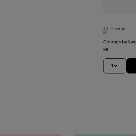
30
serum
serum
ML
Celenes by Swe
ML
1