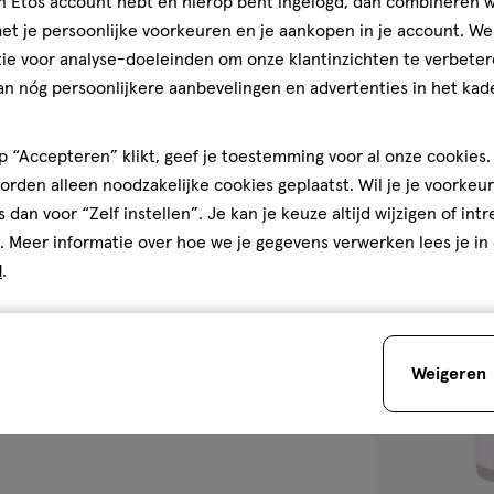
jn Etos account hebt en hierop bent ingelogd, dan combineren w
NIVEA MEN Dee
t je persoonlijke voorkeuren en je aankopen in je account. W
250 ML
ie voor analyse-doeleinden om onze klantinzichten te verbeter
an nóg persoonlijkere aanbevelingen en advertenties in het kade
4.7
4.7/5
(52)
van
5
2
 “Accepteren” klikt, geef je toestemming voor al onze cookies. 
sterren
rden alleen noodzakelijke cookies geplaatst. Wil je je voorkeur
op
s dan voor “Zelf instellen”. Je kan je keuze altijd wijzigen of int
basis
. Meer informatie over hoe we je gegevens verwerken lees je in
van
toevoegen
d
.
52
aan
reviews
verlanglijst
Weigeren