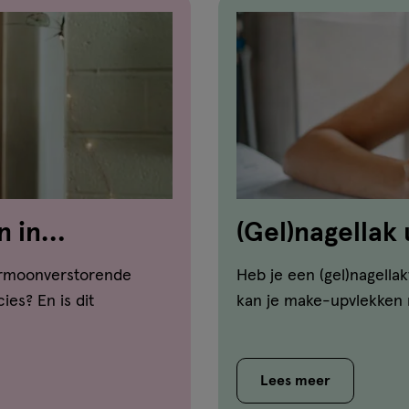
n in
(Gel)nagellak 
geven tips!
ormoonverstorende
Heb je een (gel)nagella
ies? En is dit
kan je make-upvlekken m
Lees meer