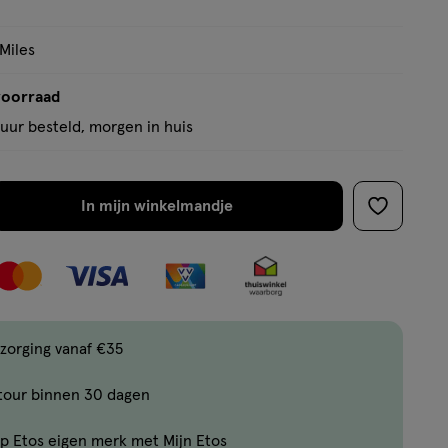
 Miles
voorraad
uur besteld, morgen in huis
In mijn winkelmandje
verhoog
toevoege
aantal
aan
met
verlanglijs
één
,
Limiet
zorging vanaf €35
bereikt.
tour binnen 30 dagen
Je
kan
p Etos eigen merk met Mijn Etos