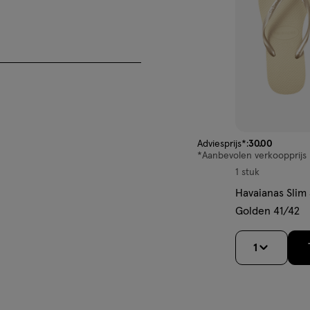
van € 30.00 voor € 22.
Adviesprijs*:
30
.
00
*Aanbevolen verkoopprijs 
1 stuk
Havaianas Slim 
Golden 41/42
1