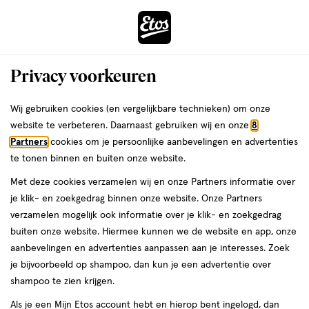
ga
Voor 22:00 uur besteld, maandag in huis
naar
de
Menu
hoofd
Zoeken
Privacy voorkeuren
content
›
›
ga
Interactie
naar
Wij gebruiken cookies (en vergelijkbare technieken) om onze
Je
Slippers & sloffen
Alles van Havaianas
met
de
website te verbeteren. Daarnaast gebruiken wij en onze
8
bent
Havaianas Slim Sand Grey 37/38
dit
zoekbalk
Partners
cookies om je persoonlijke aanbevelingen en advertenties
ers
Weleda
hier:
veld
ga
te tonen binnen en buiten onze website.
37/38,
5
37/38
1 stuk
5/5
(1)
opent
naar
Met deze cookies verzamelen wij en onze Partners informatie over
1
van
een
de
stuk,
je klik- en zoekgedrag binnen onze website. Onze Partners
7.
50
5
volledig
footer
verzamelen mogelijk ook informatie over je klik- en zoekgedrag
toevoegen
goedkoper
sterren
venster
dan adviesprijs
buiten onze website. Hiermee kunnen we de website en app, onze
aan
op
met
aanbevelingen en advertenties aanpassen aan je interesses. Zoek
verlanglijst
basis
geavanceerde
je bijvoorbeeld op shampoo, dan kun je een advertentie over
van
zoekopties
shampoo te zien krijgen.
1
reviews
Als je een Mijn Etos account hebt en hierop bent ingelogd, dan