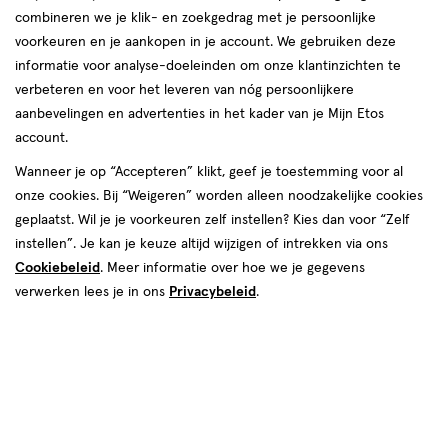
combineren we je klik- en zoekgedrag met je persoonlijke
voorkeuren en je aankopen in je account. We gebruiken deze
informatie voor analyse-doeleinden om onze klantinzichten te
verbeteren en voor het leveren van nóg persoonlijkere
aanbevelingen en advertenties in het kader van je Mijn Etos
account.
Maat
Wanneer je op “Accepteren” klikt, geef je toestemming voor al
onze cookies. Bij “Weigeren” worden alleen noodzakelijke cookies
37/38
geplaatst. Wil je je voorkeuren zelf instellen? Kies dan voor “Zelf
instellen”. Je kan je keuze altijd wijzigen of intrekken via ons
van € 30.00 voor € 22.50
Adviesprijs*:
30
.
00
7.50 goedkoper
Product
*Aanbevolen verkoopprijs leverancier
Cookiebeleid
. Meer informatie over hoe we je gegevens
dan adviesprijs
badge
22
.
50
verwerken lees je in ons
Privacybeleid
.
tooltip
Spaar 9 Air Miles
Uitverkocht
1
Voor
dit