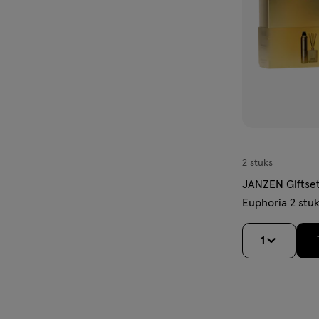
2 stuks
JANZEN Giftse
Euphoria 2 stu
1