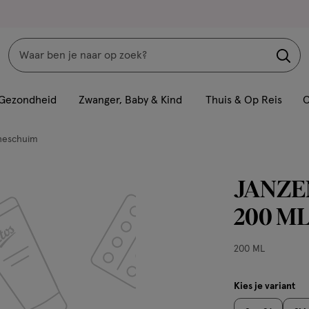
Zoeken
Interactie
met
Gezondheid
Zwanger, Baby & Kind
Thuis & Op Reis
C
dit
veld
heschuim
opent
een
JANZEN
volledig
venster
200 M
met
geavanceerde
200
200 ML
zoekopties
ML,
Kies je variant