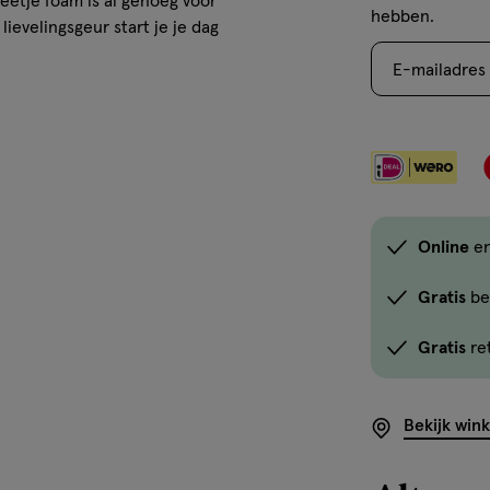
beetje foam is al genoeg voor
hebben.
winkels
ievelingsgeur start je je dag
te
E-mailadres
koop.
Gebruik
de
optie
<em
onclick="docum
Online
en
button-
-
Gratis
be
link.button-
-
Gratis
re
icon.c-
store-
stock__link.js-
Bekijk win
store-
stock-