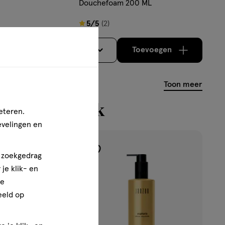
Douchefoam 200 ML
5
5/5
(2)
van
5
Toevoegen
Toevoegen
2
verhoog aantal met één
,
Bijna uitverkocht!
verhoog aantal m
Er zijn nog
sterren
op
Toon meer
basis
van
n bekeken ook
eteren.
2
evelingen en
reviews
n zoekgedrag
toevoegen
je klik- en
aan
ze
verlanglijst
eeld op