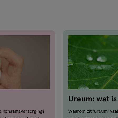
Ureum: wat is
huid?
de lichaamsverzorging?
Waarom zit 'ureum' vaa