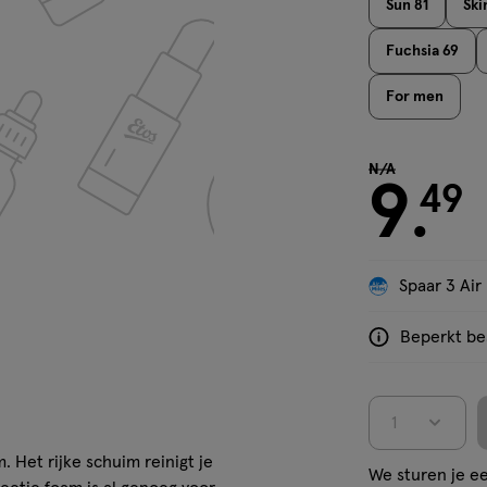
Sun 81
Ski
Fuchsia 69
For men
van null voor €
N/A
9
49
.
'Bekijk winkelvoorraad'
Spaar 3 Air
Beperkt bes
<p>Dit
product
is
1
niet
in
Het rijke schuim reinigt je
We sturen je ee
alle