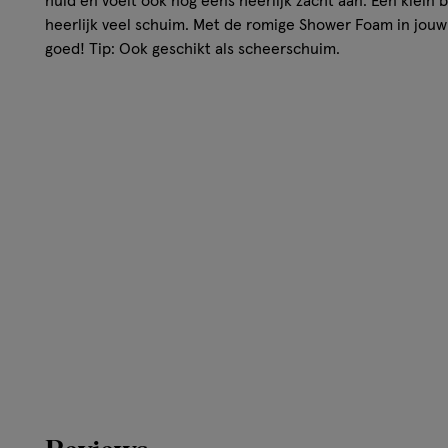
huid en voelt ook nog eens heerlijk zacht aan. Een klein 
heerlijk veel schuim. Met de romige Shower Foam in jouw l
goed! Tip: Ook geschikt als scheerschuim.