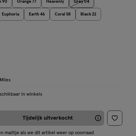
n 90
Orange 77
Heavenly
Grey 04
Euphoria
Earth 46
Coral 58
Black 22
 9.49
 Miles
chikbaar in winkels
Tijdelijk uitverkocht
De
toevoege
aan
meeste
n mailtje als we dit artikel weer op voorraad