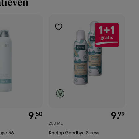
tieven
ekijk
'</em>
1+1
toevoegen
gratis
aan
verlanglijst
€ 9.50
9
.
€ 9.99
9
.
50
99
200 ML
age 36
Kneipp Goodbye Stress