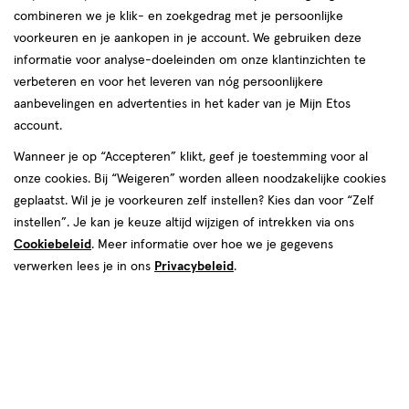
combineren we je klik- en zoekgedrag met je persoonlijke
voorkeuren en je aankopen in je account. We gebruiken deze
informatie voor analyse-doeleinden om onze klantinzichten te
verbeteren en voor het leveren van nóg persoonlijkere
aanbevelingen en advertenties in het kader van je Mijn Etos
account.
Wanneer je op “Accepteren” klikt, geef je toestemming voor al
van € 51.99 voor € 33.99
Adviesprijs*:
51
.
99
onze cookies. Bij “Weigeren” worden alleen noodzakelijke cookies
*Aanbevolen verkoopprijs leverancier
geplaatst. Wil je je voorkeuren zelf instellen? Kies dan voor “Zelf
33
.
99
instellen”. Je kan je keuze altijd wijzigen of intrekken via ons
Cookiebeleid
. Meer informatie over hoe we je gegevens
Spaar 13 Air Miles
verwerken lees je in ons
Privacybeleid
.
Online op voorraad
Vóór 22:00 uur besteld, morgen in huis
1
In mijn winkelmandje
verhoog
aantal