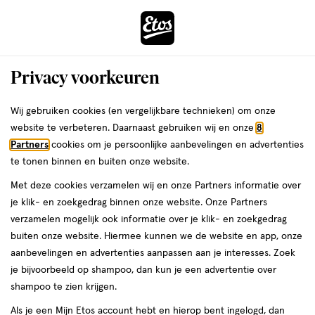
ga
Voor 22:00 uur besteld,
morgen in huis
naar
de
Menu
hoofd
Zoeken
Privacy voorkeuren
content
›
ga
Interactie
naar
Wij gebruiken cookies (en vergelijkbare technieken) om onze
Je
Heren gift sets
Alles van Joop!
met
de
website te verbeteren. Daarnaast gebruiken wij en onze
8
bent
Joop! Homme Giftset EDT 75 ML +
dit
zoekbalk
Partners
cookies om je persoonlijke aanbevelingen en advertenties
da
hier:
veld
ga
Douchegel 75 ML
te tonen binnen en buiten onze website.
opent
naar
Met deze cookies verzamelen wij en onze Partners informatie over
een
de
2
2 stuks
spray
je klik- en zoekgedrag binnen onze website. Onze Partners
volledig
stuks,
footer
verzamelen mogelijk ook informatie over je klik- en zoekgedrag
venster
spray
buiten onze website. Hiermee kunnen we de website en app, onze
toevoegen
met
aanbevelingen en advertenties aanpassen aan je interesses. Zoek
aan
geavanceerde
je bijvoorbeeld op shampoo, dan kun je een advertentie over
verlanglijst
zoekopties
shampoo te zien krijgen.
Als je een Mijn Etos account hebt en hierop bent ingelogd, dan