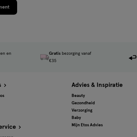
ment
ten en
Gratis
bezorging vanaf
€35
s
Advies & Inspiratie
tos
Beauty
Gezondheid
Verzorging
Baby
Mijn Etos Advies
ervice