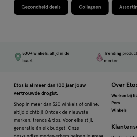
Gezondheid deals
Collageen
Assorti
500+ winkels
, altijd in de
Trending
produc
buurt
merken
Over Eto
Etos is al meer dan 100 jaar jouw
vertrouwde drogist.
Werken bij E
Pers
Shop in meer dan 520 winkels of online,
Winkels
altijd dichtbij! Ontdek de nieuwste
merken, trends & tips. Voor elke stijl,
Klantens
generatie én elk budget. Onze
deskundige medewerkers helpen je graag