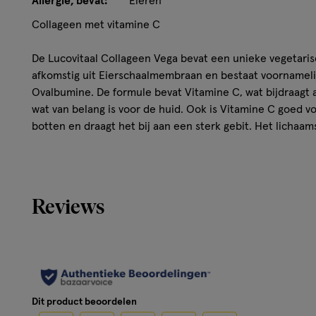
Allergie; bevat:
Eieren
Collageen met vitamine C
De Lucovitaal Collageen Vega bevat een unieke vegetari
afkomstig uit Eierschaalmembraan en bestaat voornamelij
Ovalbumine. De formule bevat Vitamine C, wat bijdraagt 
wat van belang is voor de huid. Ook is Vitamine C goed v
botten en draagt het bij aan een sterk gebit. Het licha
stevigheid en elasticiteit van de huid. Na het 25e levens
Collageen waardoor de huid kan verouderen.
Ingrediёnten:
Reviews
Eierschaalmembraan (Collageen), Vulmiddelen (Microkrista
cellulosegom), Coating, Vitamine C, Antiklontermiddel (
KOAG/KAG Toelatingsnummer: 75-0722-2869
Dit product beoordelen