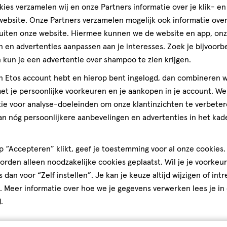
op
ies verzamelen wij en onze Partners informatie over je klik- e
basis
ebsite. Onze Partners verzamelen mogelijk ook informatie over 
van
Andere
uiten onze website. Hiermee kunnen we de website en app, on
1
 en advertenties aanpassen aan je interesses. Zoek je bijvoorb
reviews
kun je een advertentie over shampoo te zien krijgen.
jn Etos account hebt en hierop bent ingelogd, dan combineren w
toevoegen
t je persoonlijke voorkeuren en je aankopen in je account. W
aan
ie voor analyse-doeleinden om onze klantinzichten te verbeter
verlanglijst
an nóg persoonlijkere aanbevelingen en advertenties in het kade
 “Accepteren” klikt, geef je toestemming voor al onze cookies. 
rden alleen noodzakelijke cookies geplaatst. Wil je je voorkeur
s dan voor “Zelf instellen”. Je kan je keuze altijd wijzigen of int
. Meer informatie over hoe we je gegevens verwerken lees je in
d
.