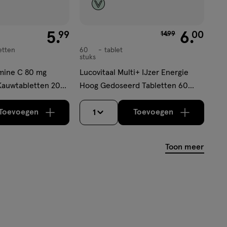
€ 5.99
5
.
van € 14.99 voor €
6
.
99
00
14
.
99
etten
60
tablet
tablet
stuks
amine C 80 mg
Lucovitaal Multi+ IJzer Energie
Kauwtabletten 200
Hoog Gedoseerd Tabletten 60
stuks
Toevoegen
Toevoegen
1
verhoog aantal met één
,
Bijna uitverkocht!
verhoog aantal m
Er zijn no
Toon meer