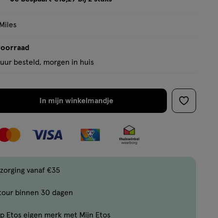
tooltip
Miles
voorraad
uur besteld, morgen in huis
In mijn winkelmandje
verhoog
toevoege
aantal
aan
met
verlanglijs
één
,
Bijna
zorging vanaf €35
uitverkocht!
tour binnen 30 dagen
Er
zijn
p Etos eigen merk met Mijn Etos