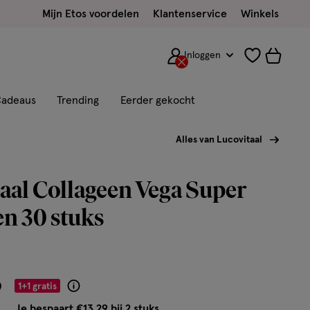
Mijn Etos voordelen
Klantenservice
Winkels
Inloggen
adeaus
Trending
Eerder gekocht
Alles van Lucovitaal
aal Collageen Vega Super
en 30 stuks
9
1+1 gratis
Product
badge
Je bespaart €13,29 bij 2 stuks