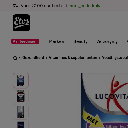
ga
Voor 22:00 uur besteld,
morgen in huis
naar
de
hoofd
content
ga
Merken
Beauty
Verzorging
Aanbiedingen
naar
de
Je
Gezondheid
Vitamines & supplementen
Voedingssupp
zoekbalk
bent
ga
hier:
naar
de
footer