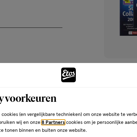
vat Vitamine C, wat bijdraagt
huid. Ook is Vitamine C goed
een sterk gebit.
nsstijl zijn belangrijk.
60
tablet
tablet
stuks
rieerde voeding.
Lucovitaal Sup
y voorkeuren
mg Tabletten 6
1
1/5
(1)
 cookies (en vergelijkbare technieken) om onze website te verb
van
bruiken wij en onze
8 Partners
cookies om je persoonlijke aanb
5
2
te tonen binnen en buiten onze website.
sterren