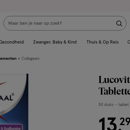
Zoeken
Interactie
met
Gezondheid
Zwanger, Baby & Kind
Thuis & Op Reis
C
dit
veld
lementen
Collageen
opent
een
Lucovit
volledig
venster
Tablett
met
geavanceerde
30
30 stuks
tablet
zoekopties
stuks,
13
tablet
€ 13.29
2
.