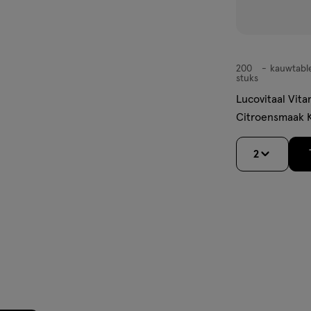
200
kauwtabl
kauwtabletten
stuks
Lucovitaal Vit
Citroensmaak 
stuks
2