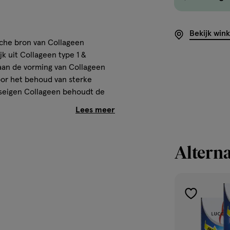
Bekijk win
sche bron van Collageen
k uit Collageen type 1 &
aan de vorming van Collageen
oor het behoud van sterke
amseigen Collageen behoudt de
jaar verandert de productie van
Alterna
llijne cellulose, Vernette
Magnesiumzouten uit vetzuren).
toevoegen
aan
verlanglijst