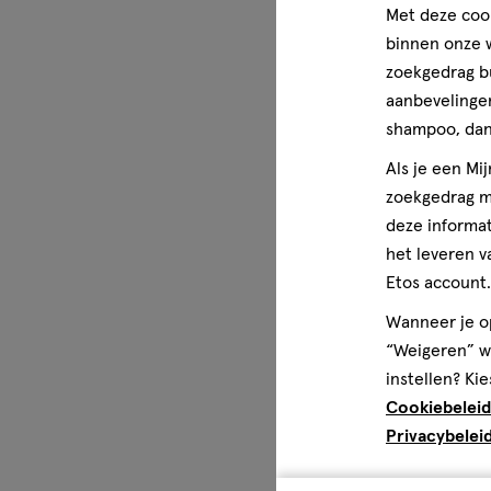
Met deze cook
binnen onze w
zoekgedrag b
aanbevelingen
shampoo, dan 
Als je een Mi
zoekgedrag me
deze informat
het leveren v
Etos account.
Wanneer je op
“Weigeren” wo
instellen? Kie
Cookiebeleid
Privacybelei