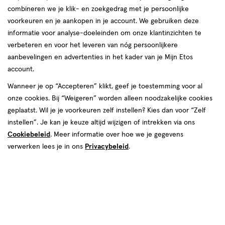
producten
combineren we je klik- en zoekgedrag met je persoonlijke
voorkeuren en je aankopen in je account. We gebruiken deze
e
1+1
2
toevoegen
toevoegen
informatie voor analyse-doeleinden om onze klantinzichten te
gratis
halve prijs
aan
aan
verbeteren en voor het leveren van nóg persoonlijkere
verlanglijst
verlanglijst
aanbevelingen en advertenties in het kader van je Mijn Etos
account.
Wanneer je op “Accepteren” klikt, geef je toestemming voor al
onze cookies. Bij “Weigeren” worden alleen noodzakelijke cookies
geplaatst. Wil je je voorkeuren zelf instellen? Kies dan voor “Zelf
€ 27.95
27
.
€ 9.49
9
.
95
49
instellen”. Je kan je keuze altijd wijzigen of intrekken via ons
200
poeder
poeder
Cookiebeleid
. Meer informatie over hoe we je gegevens
10
drankje
GR
drankje
stuks
verwerken lees je in ons
Privacybeleid
.
Herbolist Collageen Poeder
Etos Collageen Shots 10 stuks
Beauty Blend 200 gram
Toevoegen
Toevoegen
2
2
verhoog aantal met één
,
Bijna uitverkocht!
verhoog aanta
Er zi
e
1+1
2
toevoegen
toevoegen