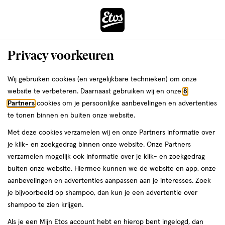
ga
Voor 22:00 uur besteld, maandag in huis
naar
de
Menu
hoofd
Zoeken
Privacy voorkeuren
content
›
›
ga
Interactie
naar
Wij gebruiken cookies (en vergelijkbare technieken) om onze
Je
Gezondheid
Vitamines & supplementen
Voedingssupplementen
met
de
website te verbeteren. Daarnaast gebruiken wij en onze
8
Collageen
bent
dit
zoekbalk
Partners
cookies om je persoonlijke aanbevelingen en advertenties
ers
Weleda
hier:
Collageen
veld
ga
te tonen binnen en buiten onze website.
opent
naar
Met deze cookies verzamelen wij en onze Partners informatie over
een
de
je klik- en zoekgedrag binnen onze website. Onze Partners
volledig
footer
verzamelen mogelijk ook informatie over je klik- en zoekgedrag
venster
buiten onze website. Hiermee kunnen we de website en app, onze
met
aanbevelingen en advertenties aanpassen aan je interesses. Zoek
geavanceerde
je bijvoorbeeld op shampoo, dan kun je een advertentie over
Filteren
(32)
Sorteer
zoekopties
shampoo te zien krijgen.
Als je een Mijn Etos account hebt en hierop bent ingelogd, dan