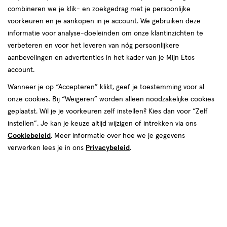
korting!
te
combineren we je klik- en zoekgedrag met je persoonlijke
Zóóóveel voordeel deze zomer bij etos op o.a. NIVEA, Oral-B
voorkeuren en je aankopen in je account. We gebruiken deze
voelen.
en Biodermal.
informatie voor analyse-doeleinden om onze klantinzichten te
verbeteren en voor het leveren van nóg persoonlijkere
Shop deals
Van
aanbevelingen en advertenties in het kader van je Mijn Etos
account.
Snel shoppen
binnen
Wanneer je op “Accepteren” klikt, geef je toestemming voor al
en
onze cookies. Bij “Weigeren” worden alleen noodzakelijke cookies
Lichaams­verzorging
Make-up
geplaatst. Wil je je voorkeuren zelf instellen? Kies dan voor “Zelf
van
instellen”. Je kan je keuze altijd wijzigen of intrekken via ons
Cookiebeleid
. Meer informatie over hoe we je gegevens
Vitamines & supple­
buiten.
Gezichts­verzorging
verwerken lees je in ons
Privacybeleid
.
menten
Haar­verzorging
Mond­hygiëne
Zonnebrand &
Verschonen
Aftersun