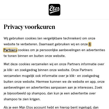
ga
Voor 22:00 uur besteld, maandag in huis
naar
de
Menu
hoofd
Zoeken
Privacy voorkeuren
content
›
›
ga
Etos
Interactie
naar
Wij gebruiken cookies (en vergelijkbare technieken) om onze
met
de
website te verbeteren. Daarnaast gebruiken wij en onze
8
Drogist
ers
Weleda
dit
zoekbalk
Partners
cookies om je persoonlijke aanbevelingen en advertenties
veld
ga
te tonen binnen en buiten onze website.
|
opent
naar
Met deze cookies verzamelen wij en onze Partners informatie over
een
de
Alles
je klik- en zoekgedrag binnen onze website. Onze Partners
volledig
footer
verzamelen mogelijk ook informatie over je klik- en zoekgedrag
venster
om
buiten onze website. Hiermee kunnen we de website en app, onze
met
aanbevelingen en advertenties aanpassen aan je interesses. Zoek
geavanceerde
je
je bijvoorbeeld op shampoo, dan kun je een advertentie over
zoekopties
shampoo te zien krijgen.
mooi
Zóóómerdeals tot wel 70%
Als je een Mijn Etos account hebt en hierop bent ingelogd, dan