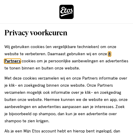
ga
Voor 22:00 uur besteld,
morgen in huis
naar
de
Menu
hoofd
Zoeken
Privacy voorkeuren
content
›
›
ga
Etos
Interactie
naar
Wij gebruiken cookies (en vergelijkbare technieken) om onze
met
de
website te verbeteren. Daarnaast gebruiken wij en onze
8
Drogist
ers
Weleda
dit
zoekbalk
Partners
cookies om je persoonlijke aanbevelingen en advertenties
veld
ga
te tonen binnen en buiten onze website.
|
opent
naar
Met deze cookies verzamelen wij en onze Partners informatie over
een
de
Alles
je klik- en zoekgedrag binnen onze website. Onze Partners
volledig
footer
verzamelen mogelijk ook informatie over je klik- en zoekgedrag
venster
om
buiten onze website. Hiermee kunnen we de website en app, onze
met
aanbevelingen en advertenties aanpassen aan je interesses. Zoek
geavanceerde
je
je bijvoorbeeld op shampoo, dan kun je een advertentie over
zoekopties
shampoo te zien krijgen.
mooi
Tot 50% korting
Als je een Mijn Etos account hebt en hierop bent ingelogd, dan