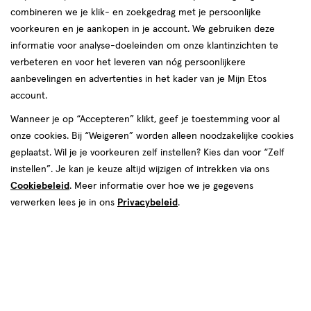
combineren we je klik- en zoekgedrag met je persoonlijke
voorkeuren en je aankopen in je account. We gebruiken deze
informatie voor analyse-doeleinden om onze klantinzichten te
verbeteren en voor het leveren van nóg persoonlijkere
aanbevelingen en advertenties in het kader van je Mijn Etos
account.
Wanneer je op “Accepteren” klikt, geef je toestemming voor al
€ 22.99
22
.
99
onze cookies. Bij “Weigeren” worden alleen noodzakelijke cookies
geplaatst. Wil je je voorkeuren zelf instellen? Kies dan voor “Zelf
Online bijna uitverkocht
instellen”. Je kan je keuze altijd wijzigen of intrekken via ons
Cookiebeleid
. Meer informatie over hoe we je gegevens
Voor 22:00 besteld, maandag in huis
verwerken lees je in ons
Privacybeleid
.
1
In mijn winkelmandje
verhoog
aantal
met
één
,