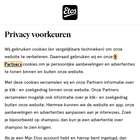
ga
Voor 22:00 uur besteld, maandag in huis
naar
de
Menu
hoofd
Zoeken
Privacy voorkeuren
content
›
›
ga
Interactie
naar
Wij gebruiken cookies (en vergelijkbare technieken) om onze
Je
Nicotinepleisters
Alles van Nicorette
met
de
website te verbeteren. Daarnaast gebruiken wij en onze
8
bent
Nicorette Pleister 15 mg Nicotine 7
dit
zoekbalk
Partners
cookies om je persoonlijke aanbevelingen en advertenties
ers
Weleda
hier:
veld
ga
Stuks
te tonen binnen en buiten onze website.
opent
naar
Met deze cookies verzamelen wij en onze Partners informatie over
een
de
geneesmiddel,
geneesmiddel
7 stuks
pleister
je klik- en zoekgedrag binnen onze website. Onze Partners
volledig
7
footer
verzamelen mogelijk ook informatie over je klik- en zoekgedrag
venster
stuks,
buiten onze website. Hiermee kunnen we de website en app, onze
pleister
toevoegen
met
aanbevelingen en advertenties aanpassen aan je interesses. Zoek
aan
geavanceerde
je bijvoorbeeld op shampoo, dan kun je een advertentie over
verlanglijst
zoekopties
shampoo te zien krijgen.
Als je een Mijn Etos account hebt en hierop bent ingelogd, dan