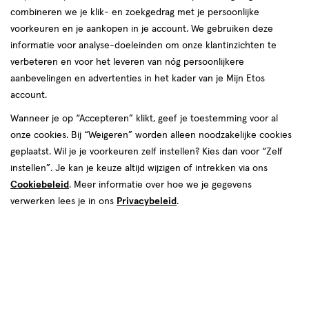
combineren we je klik- en zoekgedrag met je persoonlijke
voorkeuren en je aankopen in je account. We gebruiken deze
informatie voor analyse-doeleinden om onze klantinzichten te
verbeteren en voor het leveren van nóg persoonlijkere
aanbevelingen en advertenties in het kader van je Mijn Etos
account.
Wanneer je op “Accepteren” klikt, geef je toestemming voor al
€ 33.49
33
.
49
onze cookies. Bij “Weigeren” worden alleen noodzakelijke cookies
geplaatst. Wil je je voorkeuren zelf instellen? Kies dan voor “Zelf
Online op voorraad
instellen”. Je kan je keuze altijd wijzigen of intrekken via ons
Cookiebeleid
. Meer informatie over hoe we je gegevens
Vóór 22:00 uur besteld, morgen in huis
verwerken lees je in ons
Privacybeleid
.
1
In mijn winkelmandje
verhoog
aantal
met
één
,