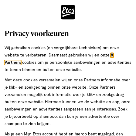
ga
Voor 22:00 uur besteld,
morgen in huis
naar
de
Menu
hoofd
Zoeken
Privacy voorkeuren
content
›
›
ga
Interactie
naar
Wij gebruiken cookies (en vergelijkbare technieken) om onze
Je
Nicotinekauwgom
Alles van Nicorette
met
de
website te verbeteren. Daarnaast gebruiken wij en onze
8
bent
Nicorette Suikervrij Kauwgom 2 MG
dit
zoekbalk
Partners
cookies om je persoonlijke aanbevelingen en advertenties
ers
Weleda
hier:
veld
ga
105 stuks
te tonen binnen en buiten onze website.
opent
naar
Met deze cookies verzamelen wij en onze Partners informatie over
een
de
geneesmiddel,
geneesmiddel
105 stuks
kauwtabletten
je klik- en zoekgedrag binnen onze website. Onze Partners
volledig
105
footer
verzamelen mogelijk ook informatie over je klik- en zoekgedrag
venster
stuks,
buiten onze website. Hiermee kunnen we de website en app, onze
kauwtabletten
toevoegen
met
aanbevelingen en advertenties aanpassen aan je interesses. Zoek
aan
geavanceerde
je bijvoorbeeld op shampoo, dan kun je een advertentie over
verlanglijst
zoekopties
shampoo te zien krijgen.
Als je een Mijn Etos account hebt en hierop bent ingelogd, dan