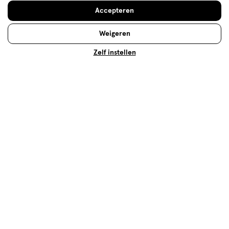
Accepteren
Weigeren
Zelf instellen
Zwanger en vliegen: dit moet je
weten
Is zwanger en vliegen een probleem? Wees goed
voorbereid met de volgende weetjes voor veilig
vliegen tijdens zwangerschap.
Lees meer
Op zoek naar iets anders?
Assortiment
Luierbroekjes