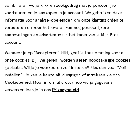
combineren we je klik- en zoekgedrag met je persoonlijke
reviews
voorkeuren en je aankopen in je account. We gebruiken deze
Instellingen aanpassen
informatie voor analyse-doeleinden om onze klantinzichten te
verbeteren en voor het leveren van nóg persoonlijkere
aanbevelingen en advertenties in het kader van je Mijn Etos
account.
Video
Wanneer je op “Accepteren” klikt, geef je toestemming voor al
onze cookies. Bij “Weigeren” worden alleen noodzakelijke cookies
Maat
geplaatst. Wil je je voorkeuren zelf instellen? Kies dan voor “Zelf
Maat 7
Maat 8
instellen”. Je kan je keuze altijd wijzigen of intrekken via ons
Cookiebeleid
. Meer informatie over hoe we je gegevens
€ 7.69
7
.
69
verwerken lees je in ons
Privacybeleid
.
Spaar 3 Air Miles
Online op voorraad
Vóór 22:00 uur besteld, morgen in huis