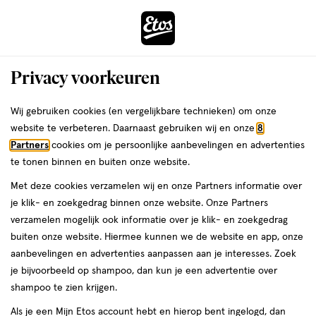
ga
Voor 22:00 uur besteld,
morgen in huis
naar
de
Menu
hoofd
Zoeken
Privacy voorkeuren
content
›
›
ga
Interactie
naar
Wij gebruiken cookies (en vergelijkbare technieken) om onze
Je
Luierbroekjes
Alles van Ninjamas
met
de
website te verbeteren. Daarnaast gebruiken wij en onze
8
bent
Ninjamas Pyjama Pants Jongen Maat 8
dit
zoekbalk
Partners
cookies om je persoonlijke aanbevelingen en advertenties
ers
Weleda
hier:
veld
ga
8-12 Jaar 9 stuks
te tonen binnen en buiten onze website.
opent
naar
Met deze cookies verzamelen wij en onze Partners informatie over
een
de
Maat
4.2
Maat 8
9 stuks
4.2/5
(36)
je klik- en zoekgedrag binnen onze website. Onze Partners
volledig
8,
footer
van
verzamelen mogelijk ook informatie over je klik- en zoekgedrag
venster
9
5
buiten onze website. Hiermee kunnen we de website en app, onze
stuks,
met
toevoegen
sterren
aanbevelingen en advertenties aanpassen aan je interesses. Zoek
geavanceerde
aan
op
je bijvoorbeeld op shampoo, dan kun je een advertentie over
zoekopties
verlanglijst
basis
shampoo te zien krijgen.
van
Als je een Mijn Etos account hebt en hierop bent ingelogd, dan
36