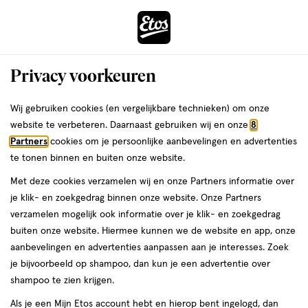
ga
Voor 22:00 uur besteld, maandag in huis
naar
de
Menu
hoofd
Zoeken
Privacy voorkeuren
content
›
›
ga
Etos
Interactie
naar
Wij gebruiken cookies (en vergelijkbare technieken) om onze
met
de
website te verbeteren. Daarnaast gebruiken wij en onze
8
Drogist
ers
Weleda
dit
zoekbalk
Partners
cookies om je persoonlijke aanbevelingen en advertenties
veld
ga
te tonen binnen en buiten onze website.
|
opent
naar
Met deze cookies verzamelen wij en onze Partners informatie over
een
de
Alles
je klik- en zoekgedrag binnen onze website. Onze Partners
volledig
footer
verzamelen mogelijk ook informatie over je klik- en zoekgedrag
venster
om
buiten onze website. Hiermee kunnen we de website en app, onze
met
aanbevelingen en advertenties aanpassen aan je interesses. Zoek
geavanceerde
je
je bijvoorbeeld op shampoo, dan kun je een advertentie over
zoekopties
shampoo te zien krijgen.
mooi
Zóóómerdeals tot wel 70%
Als je een Mijn Etos account hebt en hierop bent ingelogd, dan