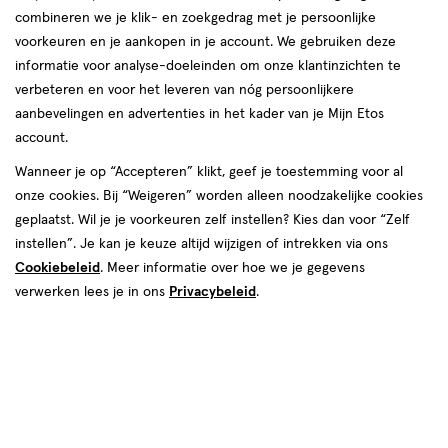
korting!
te
combineren we je klik- en zoekgedrag met je persoonlijke
Zóóóveel voordeel deze zomer bij etos op o.a. NIVEA, Oral-B
voorkeuren en je aankopen in je account. We gebruiken deze
voelen.
en Biodermal.
informatie voor analyse-doeleinden om onze klantinzichten te
verbeteren en voor het leveren van nóg persoonlijkere
Shop deals
Van
aanbevelingen en advertenties in het kader van je Mijn Etos
account.
Snel shoppen
binnen
Wanneer je op “Accepteren” klikt, geef je toestemming voor al
en
onze cookies. Bij “Weigeren” worden alleen noodzakelijke cookies
Lichaams­verzorging
Make-up
geplaatst. Wil je je voorkeuren zelf instellen? Kies dan voor “Zelf
van
instellen”. Je kan je keuze altijd wijzigen of intrekken via ons
Cookiebeleid
. Meer informatie over hoe we je gegevens
Vitamines & supple­
buiten.
Gezichts­verzorging
verwerken lees je in ons
Privacybeleid
.
menten
Haar­verzorging
Mond­hygiëne
Zonnebrand &
Verschonen
Aftersun