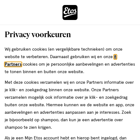
ga
Voor 22:00 uur besteld, maandag in huis
naar
de
Menu
hoofd
Zoeken
Privacy voorkeuren
content
›
›
ga
Etos
Interactie
naar
Wij gebruiken cookies (en vergelijkbare technieken) om onze
met
de
website te verbeteren. Daarnaast gebruiken wij en onze
8
Drogist
ers
Weleda
dit
zoekbalk
Partners
cookies om je persoonlijke aanbevelingen en advertenties
veld
ga
te tonen binnen en buiten onze website.
|
opent
naar
Met deze cookies verzamelen wij en onze Partners informatie over
een
de
Alles
je klik- en zoekgedrag binnen onze website. Onze Partners
volledig
footer
verzamelen mogelijk ook informatie over je klik- en zoekgedrag
venster
om
buiten onze website. Hiermee kunnen we de website en app, onze
met
aanbevelingen en advertenties aanpassen aan je interesses. Zoek
geavanceerde
je
je bijvoorbeeld op shampoo, dan kun je een advertentie over
zoekopties
shampoo te zien krijgen.
mooi
Zóóómerdeals tot wel 70%
Als je een Mijn Etos account hebt en hierop bent ingelogd, dan