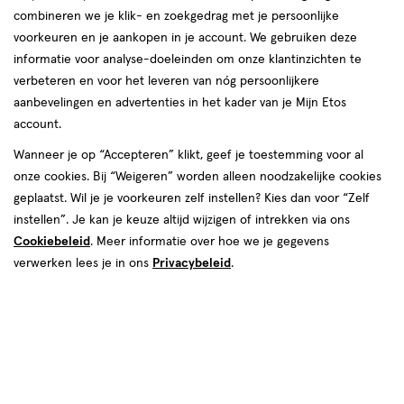
korting!
te
combineren we je klik- en zoekgedrag met je persoonlijke
Zóóóveel voordeel deze zomer bij etos op o.a. NIVEA, Oral-B
voorkeuren en je aankopen in je account. We gebruiken deze
voelen.
en Biodermal.
informatie voor analyse-doeleinden om onze klantinzichten te
verbeteren en voor het leveren van nóg persoonlijkere
Shop deals
Van
aanbevelingen en advertenties in het kader van je Mijn Etos
account.
Snel shoppen
binnen
Wanneer je op “Accepteren” klikt, geef je toestemming voor al
en
onze cookies. Bij “Weigeren” worden alleen noodzakelijke cookies
Lichaams­verzorging
Make-up
geplaatst. Wil je je voorkeuren zelf instellen? Kies dan voor “Zelf
van
instellen”. Je kan je keuze altijd wijzigen of intrekken via ons
Cookiebeleid
. Meer informatie over hoe we je gegevens
Vitamines & supple­
buiten.
Gezichts­verzorging
verwerken lees je in ons
Privacybeleid
.
menten
Haar­verzorging
Mond­hygiëne
Zonnebrand &
Verschonen
Aftersun