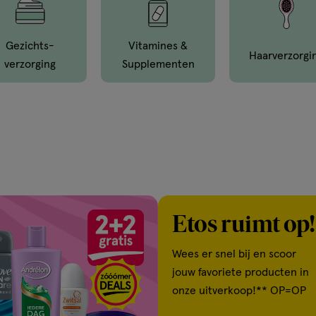
Gezichts­
Vitamines &
Haar­verzorgi
Verzorging
Supple­menten
Etos ruimt op!
Wees er snel bij en scoor
jouw favoriete producten in
onze uitverkoop!** OP=OP