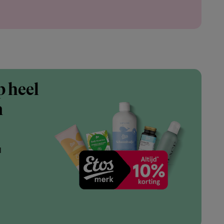
p heel
n
l