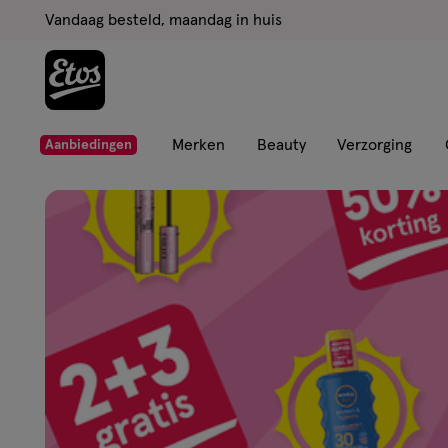
ga
Vandaag besteld, maandag in huis
naar
de
hoofd
content
ga
Merken
Beauty
Verzorging
Aanbiedingen
naar
Etos
de
zoekbalk
Drogist
ga
naar
de
|
footer
Alles