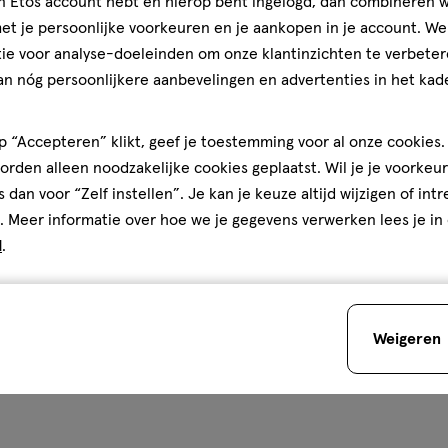
jn Etos account hebt en hierop bent ingelogd, dan combineren w
Biodermal
t je persoonlijke voorkeuren en je aankopen in je account. W
ie voor analyse-doeleinden om onze klantinzichten te verbeter
an nóg persoonlijkere aanbevelingen en advertenties in het kade
 “Accepteren” klikt, geef je toestemming voor al onze cookies. 
óóveel zomerassortiment bij E
rden alleen noodzakelijke cookies geplaatst. Wil je je voorkeur
s dan voor “Zelf instellen”. Je kan je keuze altijd wijzigen of int
. Meer informatie over hoe we je gegevens verwerken lees je in
d
.
Weigeren
er apotheek
Zóóóveel verzor