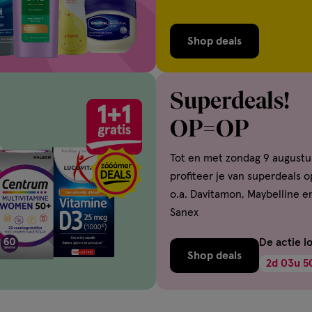
Shop deals
Superdeals!
OP=OP
Tot en met zondag 9 augustu
profiteer je van superdeals o
o.a. Davitamon, Maybelline e
Sanex
De actie l
Shop deals
2
d
03
u
5