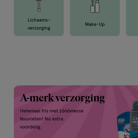
en
van
Lichaams­
Make-Up
Verzorging
buiten.
A-merk verzorging
Helemaal fris met zóóómerse
favorieten! Nú extra
voordelig.