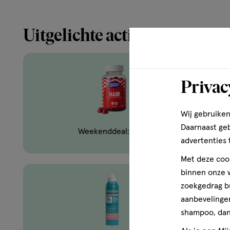
Uitgelichte acties
Privac
Wij gebruiken
Daarnaast ge
Weekenddeal: Yummygums
advertenties 
Met deze cook
binnen onze w
zoekgedrag b
aanbevelingen
shampoo, dan 