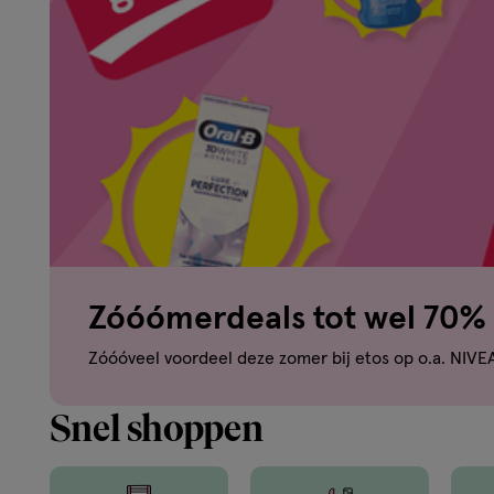
om
je
mooi
te
voelen.
Zóóómerdeals tot wel 70% 
Van
Zóóóveel voordeel deze zomer bij etos op o.a. NIVE
binnen
Snel shoppen