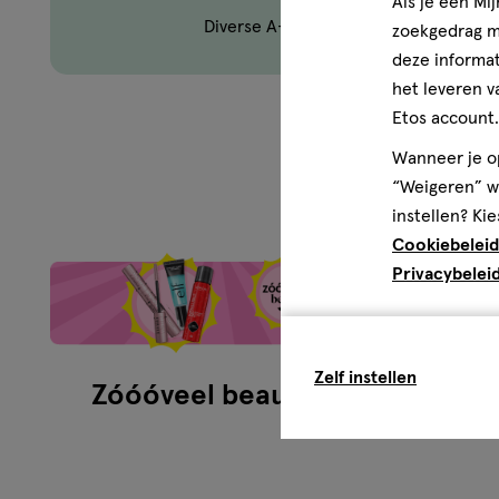
Als je een Mi
Diverse A-merken
zoekgedrag me
deze informat
het leveren v
Etos account.
Wanneer je op
Zó
“Weigeren” wo
instellen? Kie
Cookiebeleid
Privacybelei
Zelf instellen
Zóóóveel beauty
Zom