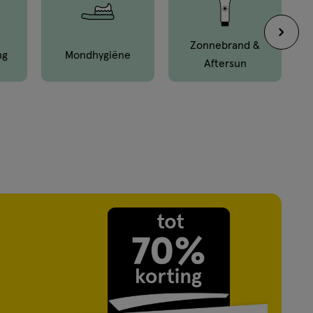
Zonnebrand &
ng
Mond­hygiëne
Aftersun