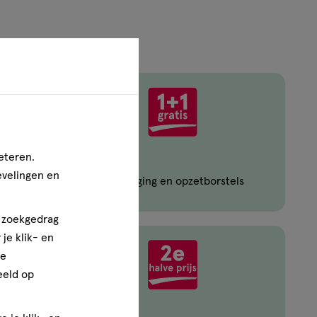
eteren.
evelingen en
Oral-B mondverzorging en opzetborstels
n zoekgedrag
je klik- en
ze
eeld op