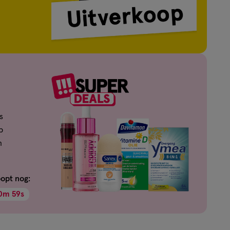
s
p
n
oopt nog:
0
m
58
s