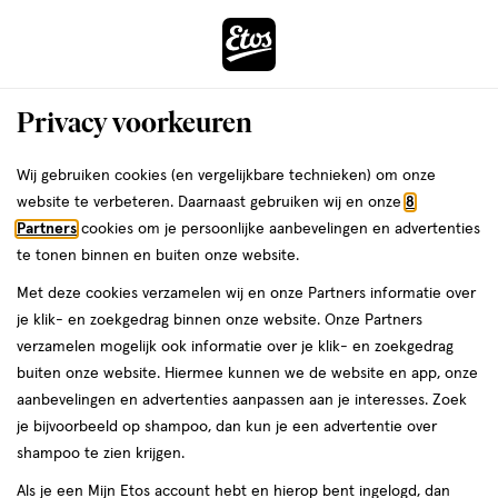
ga
Voor 22:00 uur besteld, maandag in huis
naar
de
Menu
hoofd
Zoeken
Privacy voorkeuren
content
›
›
ga
Interactie
naar
Wij gebruiken cookies (en vergelijkbare technieken) om onze
Je
Haarverf
Alles van Poly Palette
met
de
website te verbeteren. Daarnaast gebruiken wij en onze
8
bent
Poly Palette Haarverf 909 Blauw Zwart
dit
zoekbalk
Partners
cookies om je persoonlijke aanbevelingen en advertenties
ers
Weleda
hier:
veld
ga
te tonen binnen en buiten onze website.
115
115 ML
crème
opent
naar
Met deze cookies verzamelen wij en onze Partners informatie over
ML,
een
de
crème
je klik- en zoekgedrag binnen onze website. Onze Partners
volledig
footer
toevoegen
verzamelen mogelijk ook informatie over je klik- en zoekgedrag
venster
aan
buiten onze website. Hiermee kunnen we de website en app, onze
met
verlanglijst
aanbevelingen en advertenties aanpassen aan je interesses. Zoek
geavanceerde
je bijvoorbeeld op shampoo, dan kun je een advertentie over
zoekopties
shampoo te zien krijgen.
Als je een Mijn Etos account hebt en hierop bent ingelogd, dan