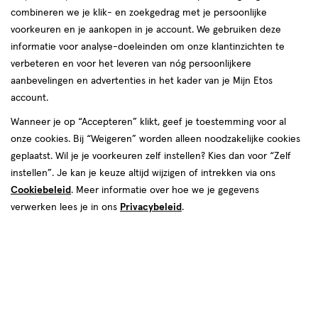
combineren we je klik- en zoekgedrag met je persoonlijke
voorkeuren en je aankopen in je account. We gebruiken deze
informatie voor analyse-doeleinden om onze klantinzichten te
verbeteren en voor het leveren van nóg persoonlijkere
aanbevelingen en advertenties in het kader van je Mijn Etos
account.
€ 9.99
9
.
99
Wanneer je op “Accepteren” klikt, geef je toestemming voor al
onze cookies. Bij “Weigeren” worden alleen noodzakelijke cookies
Spaar 3 Air Miles
geplaatst. Wil je je voorkeuren zelf instellen? Kies dan voor “Zelf
instellen”. Je kan je keuze altijd wijzigen of intrekken via ons
Online op voorraad
Cookiebeleid
. Meer informatie over hoe we je gegevens
Voor 22:00 besteld, maandag in huis
verwerken lees je in ons
Privacybeleid
.
1
In mijn winkelmandje
verhoog
aantal
met
één