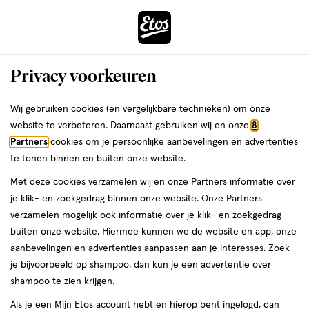
ga
Voor 22:00 uur besteld,
morgen in huis
naar
de
Menu
hoofd
Zoeken
Privacy voorkeuren
content
›
›
ga
Interactie
naar
Wij gebruiken cookies (en vergelijkbare technieken) om onze
Je
Assortiment
met
de
website te verbeteren. Daarnaast gebruiken wij en onze
8
bent
Poly Palette Assortiment
dit
zoekbalk
Partners
cookies om je persoonlijke aanbevelingen en advertenties
ers
Weleda
hier:
veld
ga
te tonen binnen en buiten onze website.
opent
naar
Met deze cookies verzamelen wij en onze Partners informatie over
een
de
je klik- en zoekgedrag binnen onze website. Onze Partners
volledig
footer
verzamelen mogelijk ook informatie over je klik- en zoekgedrag
venster
buiten onze website. Hiermee kunnen we de website en app, onze
met
aanbevelingen en advertenties aanpassen aan je interesses. Zoek
Filteren
(16)
Sorteer
1
geavanceerde
je bijvoorbeeld op shampoo, dan kun je een advertentie over
zoekopties
shampoo te zien krijgen.
Poly Palette
Als je een Mijn Etos account hebt en hierop bent ingelogd, dan