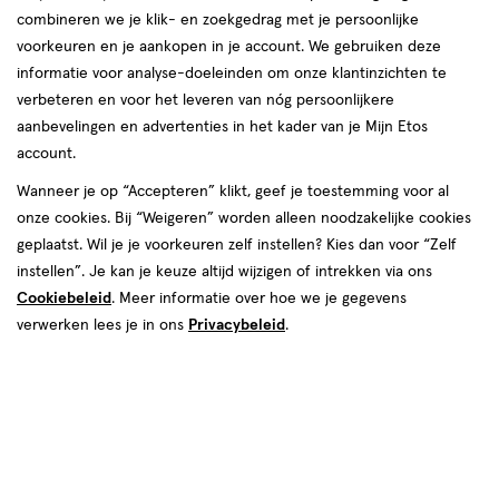
combineren we je klik- en zoekgedrag met je persoonlijke
voorkeuren en je aankopen in je account. We gebruiken deze
producten
Bijna uitverkocht
Bijna uitverkocht
informatie voor analyse-doeleinden om onze klantinzichten te
toevoegen
toevoegen
verbeteren en voor het leveren van nóg persoonlijkere
aan
aan
aanbevelingen en advertenties in het kader van je Mijn Etos
verlanglijst
verlanglijst
account.
Wanneer je op “Accepteren” klikt, geef je toestemming voor al
onze cookies. Bij “Weigeren” worden alleen noodzakelijke cookies
geplaatst. Wil je je voorkeuren zelf instellen? Kies dan voor “Zelf
instellen”. Je kan je keuze altijd wijzigen of intrekken via ons
Cookiebeleid
. Meer informatie over hoe we je gegevens
€ 9.99
9
.
€ 9.99
9
.
99
99
115
crème
115
crème
verwerken lees je in ons
Privacybeleid
.
crème
crème
ML
ML
Poly Palette Perfecte Gloss
Poly Palette Intensive Crème
Color Haarverf 468 Subtiel
Coloration Haarverf 100 Extra
Mahonie
Licht Blond
+1
+4
Toevoegen
Toevoegen
1
1
verhoog aantal met één
,
Bijna uitverkocht!
verhoog aanta
Er zi