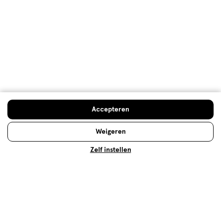
Make-up
Of jouw make-up tasje nu een samenraapsel is van
langzaam bij elkaar verzamelde make-up producten
of juist één geheel van zorgvuldig uitgekozen
Accepteren
producten van hetzelfde merk, er zijn vast nog
genoeg tips en tricks over make-up die je kunt
Weigeren
gebruiken. Weet jij bijvoorbeeld wat de beste manier
Zelf instellen
is om je foundation aan te brengen? Of welke
mascara je het beste kunt gebruiken om jouw
wimpers te laten spreken? Je vindt de antwoorden
op deze, en andere, vragen hier!
Lees meer