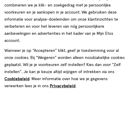
combineren we je klik- en zoekgedrag met je persoonlijke
reviews
voorkeuren en je aankopen in je account. We gebruiken deze
informatie voor analyse-doeleinden om onze klantinzichten te
verbeteren en voor het leveren van nóg persoonlijkere
aanbevelingen en advertenties in het kader van je Mijn Etos
account.
Wanneer je op “Accepteren” klikt, geef je toestemming voor al
onze cookies. Bij “Weigeren” worden alleen noodzakelijke cookies
Kleur
geplaatst. Wil je je voorkeuren zelf instellen? Kies dan voor “Zelf
400 - Grin & Bare It
instellen”. Je kan je keuze altijd wijzigen of intrekken via ons
Cookiebeleid
. Meer informatie over hoe we je gegevens
€ 16.99
16
.
99
1+1 gratis
Product
verwerken lees je in ons
Privacybeleid
.
badge
Je bespaart €16,99 bij 2 stuks
tooltip
Spaar 6 Air Miles
Online op voorraad
Vóór 22:00 uur besteld, morgen in huis