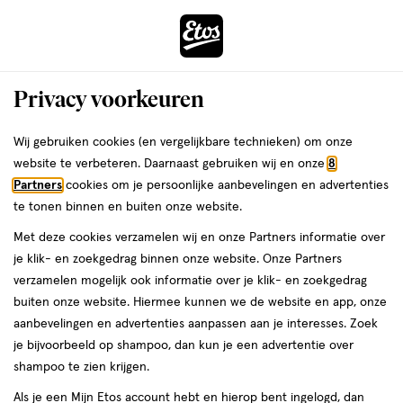
ga
Voor 22:00 uur besteld,
morgen in huis
naar
de
Menu
hoofd
Zoeken
Privacy voorkeuren
content
›
›
ga
Interactie
naar
Wij gebruiken cookies (en vergelijkbare technieken) om onze
Je
Lippenstift
Alles van Rimmel London
met
de
website te verbeteren. Daarnaast gebruiken wij en onze
8
bent
Rimmel London Lasting Provocalips
dit
zoekbalk
Partners
cookies om je persoonlijke aanbevelingen en advertenties
ers
Weleda
hier:
veld
ga
Lippenstift 400 Grin & Bare It
te tonen binnen en buiten onze website.
opent
naar
Met deze cookies verzamelen wij en onze Partners informatie over
een
de
1
3.7
1 stuk
crème
3.7/5
(73)
je klik- en zoekgedrag binnen onze website. Onze Partners
volledig
stuk,
footer
van
verzamelen mogelijk ook informatie over je klik- en zoekgedrag
venster
crème
5
1+1
buiten onze website. Hiermee kunnen we de website en app, onze
met
toevoegen
sterren
gratis
aanbevelingen en advertenties aanpassen aan je interesses. Zoek
geavanceerde
aan
op
je bijvoorbeeld op shampoo, dan kun je een advertentie over
zoekopties
verlanglijst
basis
shampoo te zien krijgen.
van
Als je een Mijn Etos account hebt en hierop bent ingelogd, dan
73