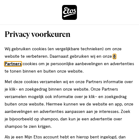
ga
Voor 22:00 uur besteld,
morgen in huis
naar
de
Menu
hoofd
Zoeken
Privacy voorkeuren
content
›
›
ga
Interactie
naar
Wij gebruiken cookies (en vergelijkbare technieken) om onze
Je
Foundation
Alles van Rimmel London
met
de
website te verbeteren. Daarnaast gebruiken wij en onze
8
bent
Rimmel London Match Perfection
dit
zoekbalk
Partners
cookies om je persoonlijke aanbevelingen en advertenties
ers
Weleda
hier:
veld
ga
Foundation 082 Fair Beige
te tonen binnen en buiten onze website.
opent
naar
Met deze cookies verzamelen wij en onze Partners informatie over
een
de
1
4.6
1 stuk
crème
4.6/5
(16)
je klik- en zoekgedrag binnen onze website. Onze Partners
volledig
stuk,
footer
van
verzamelen mogelijk ook informatie over je klik- en zoekgedrag
venster
crème
5
1+1
buiten onze website. Hiermee kunnen we de website en app, onze
met
toevoegen
sterren
gratis
aanbevelingen en advertenties aanpassen aan je interesses. Zoek
geavanceerde
aan
op
je bijvoorbeeld op shampoo, dan kun je een advertentie over
zoekopties
verlanglijst
basis
shampoo te zien krijgen.
van
Als je een Mijn Etos account hebt en hierop bent ingelogd, dan
16