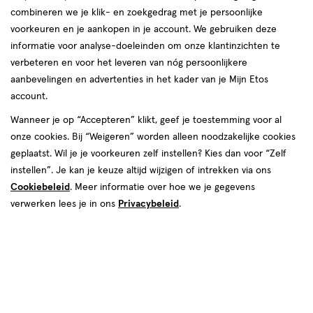
combineren we je klik- en zoekgedrag met je persoonlijke
reviews
voorkeuren en je aankopen in je account. We gebruiken deze
informatie voor analyse-doeleinden om onze klantinzichten te
verbeteren en voor het leveren van nóg persoonlijkere
aanbevelingen en advertenties in het kader van je Mijn Etos
account.
Wanneer je op “Accepteren” klikt, geef je toestemming voor al
onze cookies. Bij “Weigeren” worden alleen noodzakelijke cookies
Kleur
geplaatst. Wil je je voorkeuren zelf instellen? Kies dan voor “Zelf
82 - Fair Beige
instellen”. Je kan je keuze altijd wijzigen of intrekken via ons
Cookiebeleid
. Meer informatie over hoe we je gegevens
€ 16.99
16
.
99
1+1 gratis
Product
verwerken lees je in ons
Privacybeleid
.
badge
Je bespaart €16,99 bij 2 stuks
tooltip
Spaar 6 Air Miles
Online op voorraad
Vóór 22:00 uur besteld, morgen in huis