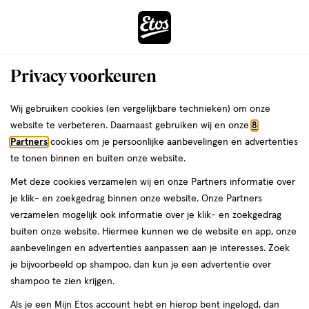
ga
Voor 22:00 uur besteld,
morgen in huis
naar
de
Menu
hoofd
Zoeken
Privacy voorkeuren
content
›
›
ga
Interactie
naar
Wij gebruiken cookies (en vergelijkbare technieken) om onze
Je
Highlighter
Alles van Trouble Maker
met
de
website te verbeteren. Daarnaast gebruiken wij en onze
8
bent
Trouble Maker Jellie Joe Stick
dit
zoekbalk
Partners
cookies om je persoonlijke aanbevelingen en advertenties
ers
Weleda
hier:
veld
ga
Highlight Flip Trip Holo Pink
te tonen binnen en buiten onze website.
opent
naar
Met deze cookies verzamelen wij en onze Partners informatie over
een
de
1
1 stuk
je klik- en zoekgedrag binnen onze website. Onze Partners
volledig
stuk,
footer
verzamelen mogelijk ook informatie over je klik- en zoekgedrag
venster
buiten onze website. Hiermee kunnen we de website en app, onze
toevoegen
met
aanbevelingen en advertenties aanpassen aan je interesses. Zoek
aan
geavanceerde
je bijvoorbeeld op shampoo, dan kun je een advertentie over
verlanglijst
zoekopties
shampoo te zien krijgen.
Als je een Mijn Etos account hebt en hierop bent ingelogd, dan