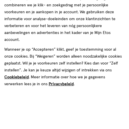
combineren we je klik- en zoekgedrag met je persoonlijke
Instellingen aanpassen
voorkeuren en je aankopen in je account. We gebruiken deze
informatie voor analyse-doeleinden om onze klantinzichten te
verbeteren en voor het leveren van nóg persoonlijkere
aanbevelingen en advertenties in het kader van je Mijn Etos
account.
Video
Wanneer je op “Accepteren” klikt, geef je toestemming voor al
onze cookies. Bij “Weigeren” worden alleen noodzakelijke cookies
Kleur
geplaatst. Wil je je voorkeuren zelf instellen? Kies dan voor “Zelf
Holo Pink
instellen”. Je kan je keuze altijd wijzigen of intrekken via ons
Cookiebeleid
. Meer informatie over hoe we je gegevens
€ 4.99
4
.
99
verwerken lees je in ons
Privacybeleid
.
Spaar 1 Air Mile
Online op voorraad
Vóór 22:00 uur besteld, morgen in huis