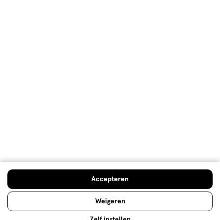
Klantenservice
Advies & Inspiratie
Etos Folder
Mijn Etos voordelen
Welkomstkorting
10% korting op véél Etos eigen merk-producten
Accepteren
Digitaal zegels sparen
Verjaardagskorting
Weigeren
Zelf instellen