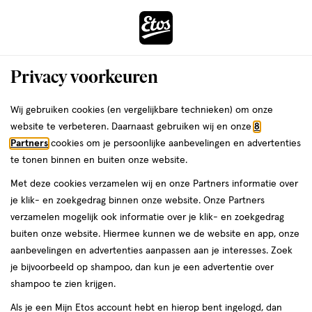
ga
Voor 22:00 uur besteld,
morgen in huis
naar
de
Menu
hoofd
Zoeken
Privacy voorkeuren
content
›
›
ga
Interactie
naar
Wij gebruiken cookies (en vergelijkbare technieken) om onze
Je
Dercos
Alles van Vichy
met
de
website te verbeteren. Daarnaast gebruiken wij en onze
8
bent
Vichy Dercos Collagen 17 Filler
dit
zoekbalk
Partners
cookies om je persoonlijke aanbevelingen en advertenties
ers
Weleda
hier:
veld
ga
Shampoo 200 ML
te tonen binnen en buiten onze website.
opent
naar
Met deze cookies verzamelen wij en onze Partners informatie over
een
de
200
4.7
200 ML
schuim
4.7/5
(58)
je klik- en zoekgedrag binnen onze website. Onze Partners
volledig
ML,
footer
van
verzamelen mogelijk ook informatie over je klik- en zoekgedrag
venster
schuim
5
buiten onze website. Hiermee kunnen we de website en app, onze
met
toevoegen
sterren
aanbevelingen en advertenties aanpassen aan je interesses. Zoek
geavanceerde
aan
op
je bijvoorbeeld op shampoo, dan kun je een advertentie over
zoekopties
verlanglijst
basis
shampoo te zien krijgen.
van
Als je een Mijn Etos account hebt en hierop bent ingelogd, dan
58