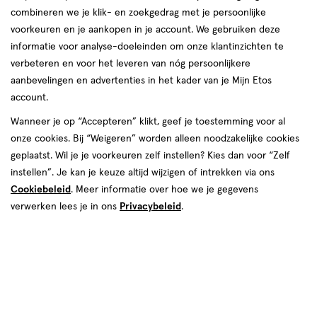
combineren we je klik- en zoekgedrag met je persoonlijke
reviews
voorkeuren en je aankopen in je account. We gebruiken deze
Instellingen aanpassen
informatie voor analyse-doeleinden om onze klantinzichten te
verbeteren en voor het leveren van nóg persoonlijkere
aanbevelingen en advertenties in het kader van je Mijn Etos
account.
Video
Wanneer je op “Accepteren” klikt, geef je toestemming voor al
€ 20.50
20
.
onze cookies. Bij “Weigeren” worden alleen noodzakelijke cookies
50
geplaatst. Wil je je voorkeuren zelf instellen? Kies dan voor “Zelf
instellen”. Je kan je keuze altijd wijzigen of intrekken via ons
Spaar 8 Air Miles
Cookiebeleid
. Meer informatie over hoe we je gegevens
Online bijna uitverkocht
verwerken lees je in ons
Privacybeleid
.
Vóór 22:00 uur besteld, morgen in huis
Beperkt beschikbaar in winkels
<p>Dit
product
is
1
In mijn winkelmandje
verhoog
niet