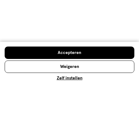
Meer laden
Hoe controleren en plaatsen wij reviews?
Accepteren
Advies & Inspiratie
Weigeren
Zelf instellen
Vichy Liftactiv