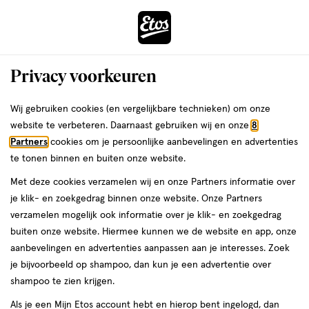
ga
Voor 22:00 uur besteld,
morgen in huis
naar
de
Menu
hoofd
Zoeken
Privacy voorkeuren
content
›
›
ga
Interactie
naar
Wij gebruiken cookies (en vergelijkbare technieken) om onze
Je
Shampoo
Alles van Vichy
met
de
website te verbeteren. Daarnaast gebruiken wij en onze
8
bent
Vichy Dercos Energie Shampoo 400
dit
zoekbalk
Partners
cookies om je persoonlijke aanbevelingen en advertenties
ers
Weleda
hier:
veld
ga
ML
te tonen binnen en buiten onze website.
opent
naar
Met deze cookies verzamelen wij en onze Partners informatie over
een
de
400
5
400 ML
pomp
5/5
(7)
je klik- en zoekgedrag binnen onze website. Onze Partners
volledig
ML,
footer
van
verzamelen mogelijk ook informatie over je klik- en zoekgedrag
venster
pomp
5
buiten onze website. Hiermee kunnen we de website en app, onze
met
toevoegen
sterren
aanbevelingen en advertenties aanpassen aan je interesses. Zoek
geavanceerde
aan
op
je bijvoorbeeld op shampoo, dan kun je een advertentie over
zoekopties
verlanglijst
basis
shampoo te zien krijgen.
van
Als je een Mijn Etos account hebt en hierop bent ingelogd, dan
7