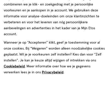
combineren we je klik- en zoekgedrag met je persoonlijke
reviews
voorkeuren en je aankopen in je account. We gebruiken deze
informatie voor analyse-doeleinden om onze klantinzichten te
verbeteren en voor het leveren van nóg persoonlijkere
aanbevelingen en advertenties in het kader van je Mijn Etos
account.
Wanneer je op “Accepteren” klikt, geef je toestemming voor al
onze cookies. Bij “Weigeren” worden alleen noodzakelijke cookies
Kies je variant
geplaatst. Wil je je voorkeuren zelf instellen? Kies dan voor “Zelf
200 ML
400 ML
instellen”. Je kan je keuze altijd wijzigen of intrekken via ons
Cookiebeleid
. Meer informatie over hoe we je gegevens
€ 23.95
23
.
95
verwerken lees je in ons
Privacybeleid
.
Spaar 9 Air Miles
Online op voorraad
Vóór 22:00 uur besteld, morgen in huis