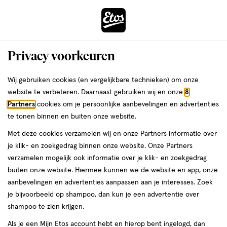
ga
Voor 22:00 uur besteld,
morgen in huis
naar
de
Menu
hoofd
Zoeken
Privacy voorkeuren
content
›
›
ga
Interactie
naar
Wij gebruiken cookies (en vergelijkbare technieken) om onze
Je
Verzorging
met
de
website te verbeteren. Daarnaast gebruiken wij en onze
8
bent
Herôme Verzorging
dit
zoekbalk
Partners
cookies om je persoonlijke aanbevelingen en advertenties
ers
Weleda
hier:
veld
ga
te tonen binnen en buiten onze website.
opent
naar
Lichaamsverzorging
Gezichtsverzorging
Heren verzorging
Mond
Met deze cookies verzamelen wij en onze Partners informatie over
een
de
je klik- en zoekgedrag binnen onze website. Onze Partners
volledig
footer
verzamelen mogelijk ook informatie over je klik- en zoekgedrag
venster
buiten onze website. Hiermee kunnen we de website en app, onze
met
aanbevelingen en advertenties aanpassen aan je interesses. Zoek
geavanceerde
je bijvoorbeeld op shampoo, dan kun je een advertentie over
zoekopties
Filteren
(13)
Sorteer
1
shampoo te zien krijgen.
Als je een Mijn Etos account hebt en hierop bent ingelogd, dan