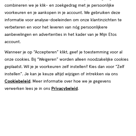
combineren we je klik- en zoekgedrag met je persoonlijke
Herôme
voorkeuren en je aankopen in je account. We gebruiken deze
informatie voor analyse-doeleinden om onze klantinzichten te
producten
verbeteren en voor het leveren van nóg persoonlijkere
aanbevelingen en advertenties in het kader van je Mijn Etos
toevoegen
toevoegen
account.
aan
aan
verlanglijst
verlanglijst
Wanneer je op “Accepteren” klikt, geef je toestemming voor al
onze cookies. Bij “Weigeren” worden alleen noodzakelijke cookies
geplaatst. Wil je je voorkeuren zelf instellen? Kies dan voor “Zelf
instellen”. Je kan je keuze altijd wijzigen of intrekken via ons
Cookiebeleid
. Meer informatie over hoe we je gegevens
verwerken lees je in ons
Privacybeleid
.
€ 17.88
17
.
€ 10.79
10
.
88
79
10 ML
1 stuk
Herome Nail Hardener Extra
Herome 4 Way Perfect Nail File
Strong 10 ML
Toevoegen
Toevoegen
1
1
verhoog aantal met één
,
Bijna uitverkocht!
verhoog aanta
Er zi